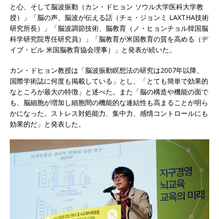
と心、そして脳波振動（カン・ドヒョン ソウル大学医科大学教
授）」「脳の声、脳波が伝える話（チェ・ジョンミ LAXTHA技術
研究所長）」「脳波調節技術、脳教育（ノ・ヒョンチョル韓国脳
科学研究院専任研究員）」「脳教育が米国教育の質を高める（デ
イブ・ビル 米国脳教育協会理事）」と発表が続いた。
カン・ドヒョン教授は「脳波振動瞑想法の研究は2007年以降、
国際学術誌に何度も掲載している」とし、「とても簡単で効果的
なところが最大の特徴」と述べた。また「脳の構造や機能の面で
も、脳細胞が増加し細胞間の機能的な連結性も高まることが明ら
かになった。ストレス対処能力、集中力、感情コントロールにも
効果的だ」と発表した。