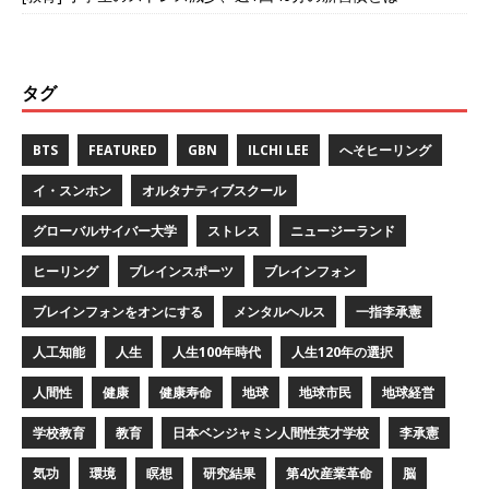
タグ
BTS
FEATURED
GBN
ILCHI LEE
へそヒーリング
イ・スンホン
オルタナティブスクール
グローバルサイバー大学
ストレス
ニュージーランド
ヒーリング
ブレインスポーツ
ブレインフォン
ブレインフォンをオンにする
メンタルヘルス
一指李承憲
人工知能
人生
人生100年時代
人生120年の選択
人間性
健康
健康寿命
地球
地球市民
地球経営
学校教育
教育
日本ベンジャミン人間性英才学校
李承憲
気功
環境
瞑想
研究結果
第4次産業革命
脳