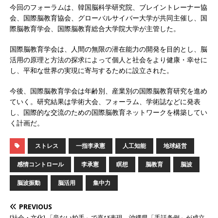
今回のフォーラムは、韓国脳科学研究院、ブレイントレーナー協
会、国際脳教育協会、グローバルサイバー大学が共同主催し、国
際脳教育学会、国際脳教育総合大学院大学が主管した。
国際脳教育学会は、人間の無限の潜在能力の開発を目的とし、脳
活用の原理と方法の探求によって個人と社会をより健康・幸せに
し、平和な世界の実現に寄与するために設立された。
今後、国際脳教育学会は年齢別、産業別の国際脳教育研究を進め
ていく。研究結果は学術大会、フォーラム、学術誌などに発表
し、国際的な交流のための国際脳教育ネットワークを構築してい
く計画だ。
ストレス
一指李承憲
人工知能
地球経営
感情コントロール
李承憲
瞑想
脳教育
脳波
脳波振動
脳活用
集中力
PREVIOUS
[社会・文化] 「音ない拍手」で喜び表現 沖縄県「手話条例」が成立