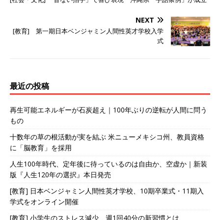
NEXT
[教育] 第一期日本ベンジャミン人間性英才学校入学
式
最近の投稿
再生可能エネルギーが石炭超え｜100年ぶりの逆転が人間に問う
もの
十数年の草の根活動が実を結ぶ 米ニューメキシコ州、教員資格
に「脳教育」を採用
人生100年時代、定年後に待っているのは自由か、空虚か｜新装
版『人生120年の選択』本日発売
[教育] 日本ベンジャミン人間性英才学校、10期卒業式・11期入
学式をオンライン開催
[教育] 小学生のストレス減少、週1回40分の新習慣とは