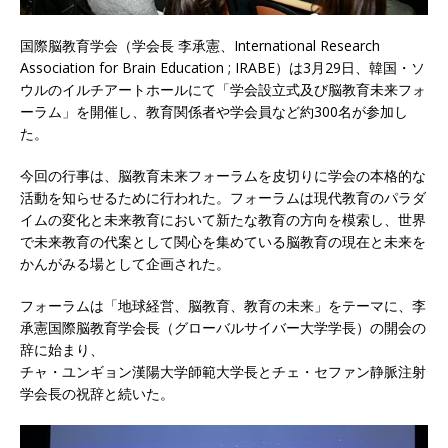
国際脳教育学会（学会長 李承憲、International Research
Association for Brain Education ; IRABE）は3月29日、韓国・ソ
ウルのイルチアートホールにて「学会設立式及び脳教育未来フォ
ーラム」を開催し、教育関係者や学会員など約300名が参加し
た。
今回の行事は、脳教育未来フォーラムを皮切りに学会の本格的な
活動を知らせるために行われた。フォーラムは現代教育のパラダ
イムの変化と未来教育において新たな教育の方向を模索し、世界
で未来教育の代案として関心を集めている脳教育の現在と未来を
かんがみる場として企画された。
フォーラムは「地球経営、脳教育、教育の未来」をテーマに、李
承憲国際脳教育学会長（グローバルサイバー大学学長）の開会の
辞に始まり、
チャ・ユンギョン漢陽大学師範大学長とチェ・セファン静脈注射
学会長の祝辞と続いた。