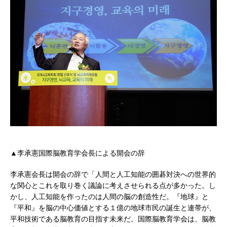
▲李承憲国際脳教育学会長による開会の辞
李承憲会長は開会の辞で「人間と人工知能の囲碁対決への世界的
な関心とこれを取り巻く議論に考えさせられる点が多かった。し
かし、人工知能を作ったのは人間の脳の創造性だ。『地球』と
『平和』を脳の中心価値とする１億の地球市民の誕生と連帯が、
平和技術である脳教育の目指す未来だ。国際脳教育学会は、脳教