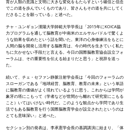
育が人類の意識と文明に大きな変化をもたらすという確信と信念
でこの道を歩んでいくものであり、皆さんもその道を共にしてく
ださることを願っている」と述べた。
チャ・ユンギョン漢陽大学師範大学学長は「2015年にKOICA協
力プログラムを通して脳教育が中南米のエルサルバドルで驚くよ
うな効果を収めたという話を聞いた。東洋の心身修練法をもとに
人間の脳を開発し活用する脳教育は、今の時代を生きていく私た
ちに欠かせない手段だと言える。今日の国際脳教育協会設立フォ
ーラムは、その重要性を伝える始まりだと思う」と祝辞を送っ
た。
続いて、チェ・セファン静脈注射学会長は「今回のフォーラムの
スローガンである『地球経営、脳教育、教育の未来』という単語
に脳教育の価値がよく現れているように思う。これからは学問が
象牙の塔にこもって（学者などが世間から離れて研究室にこもる
こと）いてはいけない時代だ。このような観点から学問であり生
活でもある脳教育を行う国際脳教育学会が設立されたというのは
とても意味深い」と述べた。
セクション別の発表は、李承憲学会長の基調講演に始まり、「体