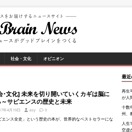
社会・文化
オピニオン
最近
再生
会･文化] 未来を切り開いていくカギは脳に
が人
る～サピエンスの歴史と未来
十数
17年4月19日
asy
0
州、
ピエンス全史」という歴史の本が、世界的なベストセラーにな
人生
空虚