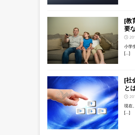
[
要
20
小学
[…]
[社
と
20
現在
[…]