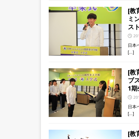
[
ミ
ス
20
日本
[…]
[
ブ
1
20
日本
[…]
[