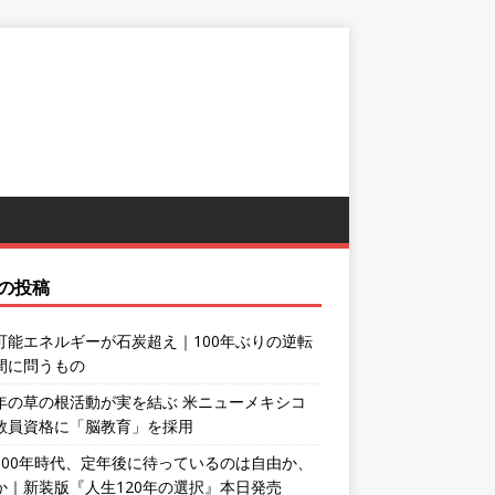
の投稿
可能エネルギーが石炭超え｜100年ぶりの逆転
間に問うもの
年の草の根活動が実を結ぶ 米ニューメキシコ
教員資格に「脳教育」を採用
100年時代、定年後に待っているのは自由か、
か｜新装版『人生120年の選択』本日発売