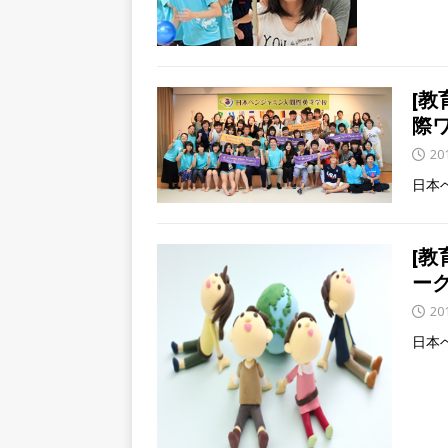
[
際
20
日本ベ
[
ーク
20
日本