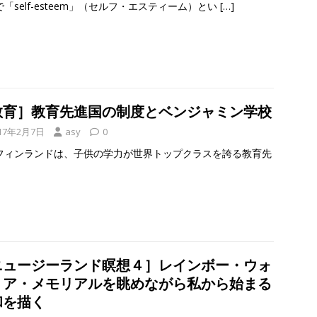
「self-esteem」（セルフ・エスティーム）とい
[…]
教育］教育先進国の制度とベンジャミン学校
17年2月7日
asy
0
フィンランドは、子供の学力が世界トップクラスを誇る教育先
ニュージーランド瞑想４］レインボー・ウォ
リア・メモリアルを眺めながら私から始まる
和を描く