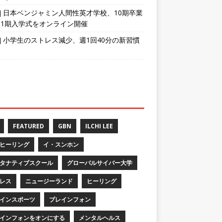
育] 日本ベンジャミン人間性英才学校、10期卒業
11期入学式をオンライン開催
育] 小学生のストレス減少、週1回40分の新習慣
FEATURED
GBN
ILCHI LEE
ヒーリング
イ・スンホン
タナティブスクール
グローバルサイバー大学
レス
ニュージーランド
ヒーリング
インスポーツ
ブレインフォン
インフォンをオンにする
メンタルヘルス