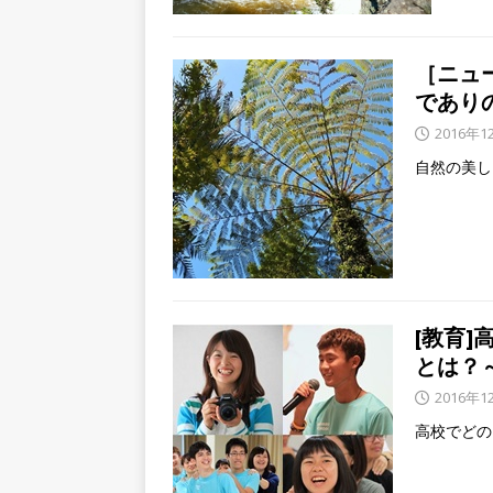
［ニュ
であり
2016年1
自然の美し
[教育
とは？
2016年1
高校でどの