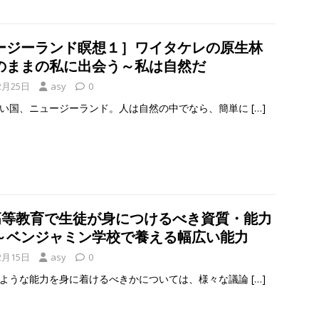
ージーランド瞑想１］ワイタケレの原生林
のままの私に出会う～私は自然だ
2月25日
asy
0
い国、ニュージーランド。人は自然の中でなら、簡単に
[…]
]高等教育で生徒が身につけるべき資質・能力
～ベンジャミン学校で養える幅広い能力
2月15日
asy
0
ような能力を身に着けるべきかについては、様々な議論
[…]