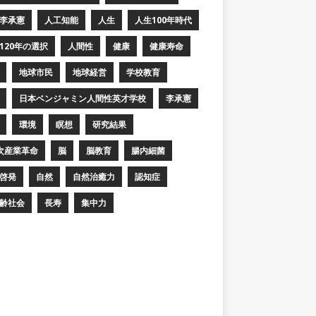
李承憲
人工知能
人生
人生100年時代
120年の選択
人間性
健康
健康寿命
地球市民
地球経営
学校教育
日本ベンジャミン人間性英才学校
李承憲
環境
瞑想
研究結果
次産業革命
脳
脳教育
腸内細菌
啓発
自然
自然治癒力
認知症
齢社会
長寿
集中力