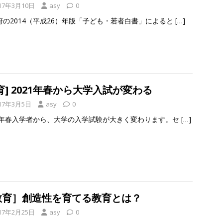
17年3月10日
asy
0
府の2014（平成26）年版「子ども・若者白書」によると
[…]
育] 2021年春から大学入試が変わる
17年3月5日
asy
0
21年春入学者から、大学の入学試験が大きく変わります。セ
[…]
教育］創造性を育てる教育とは？
17年2月25日
asy
0