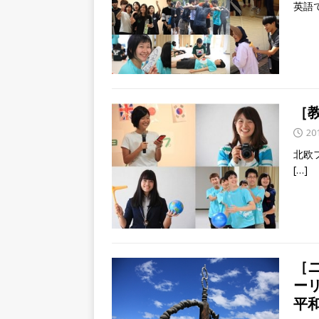
英語で
［
20
北欧
[…]
［
ー
平