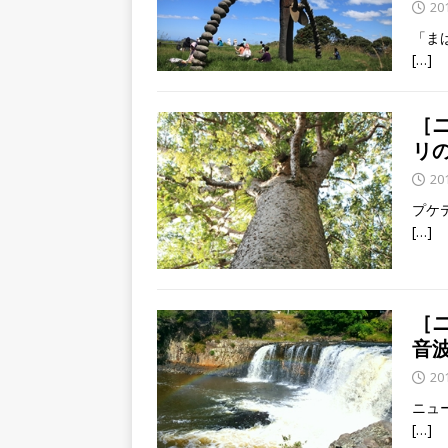
20
「ま
[…]
［
リ
20
プケ
[…]
［
音波L
20
ニュ
[…]