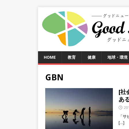
HOME
教育
健康
地球・環境
GBN
[社
あ
20
「サ
[…]