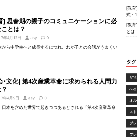
[教
式・
教育] 思春期の親子のコミュニケーションに必
[教
なことは？
とは
17年4月13日
asy
0
生から中学生へと成長するにつれ、わが子との会話がうまくい
タグ
BTS
会･文化] 第4次産業革命に求められる人間力
は？
へそ
17年4月9日
asy
0
オル
、日本を含めた世界で起きつつあるとされる「第4次産業革命
スト
ブレ
ブレ