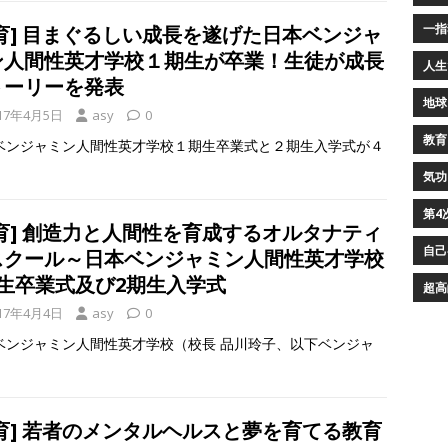
一指
教育] 目まぐるしい成長を遂げた日本ベンジャ
ン人間性英才学校１期生が卒業！生徒が成長
人生
トーリーを発表
地球
17年4月5日
asy
0
教育
ベンジャミン人間性英才学校１期生卒業式と２期生入学式が４
気功
第4
教育] 創造力と人間性を育成するオルタナティ
自己
スクール～日本ベンジャミン人間性英才学校
期生卒業式及び2期生入学式
超高
17年4月4日
asy
0
ベンジャミン人間性英才学校（校長 品川玲子、以下ベンジャ
教育] 若者のメンタルヘルスと夢を育てる教育