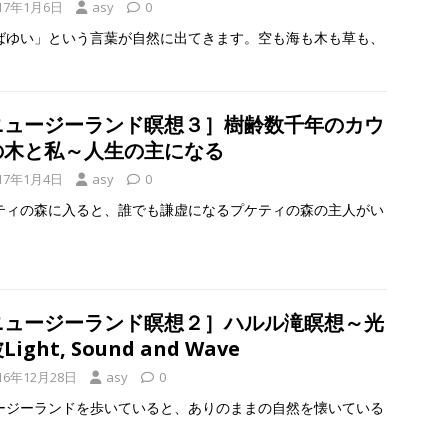
17年1月6日
asy
0
ばゆい」という言葉が自然に出てきます。空も海も木も草も、
ニュージーランド瞑想３］樹齢数千年のカウ
の木と私～人生の主になる
17年1月4日
asy
0
ティの森に入ると、誰でも謙虚になるプケティの森の主人がい
ニュージーランド瞑想２］ハルル滝瞑想～光
ight, Sound and Wave
16年12月28日
asy
0
ージーランドを歩いていると、ありのままの自然を懐いている