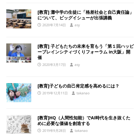
[教育] 灘中学の生徒に「格差社会と自己責任論」
について、ビッグイシューが出張講義
2020年7月14日
asy
[教育] 子どもたちの未来を育もう「第１回ハッピ
ーブレインシティづくりフォーラム in大阪」開
催
2020年3月17日
asy
[教育]子どもの自己肯定感を高めるには？
2019年12月11日
takanao
[教育]HQ（人間性知能）でAI時代を生き抜くた
めに必要な価値を創造する
2019年9月28日
takanao