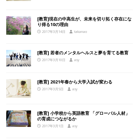
[教育]現在の中高生が、未来を切り拓く存在にな
り得る10の理由
2017年3月14日
takanao
[教育] 若者のメンタルヘルスと夢を育てる教育
2017年3月10日
asy
[教育] 2021年春から大学入試が変わる
2017年3月5日
asy
[教育] 小学校から英語教育 「グローバル人材」
の育成につながるか
2017年3月1日
asy