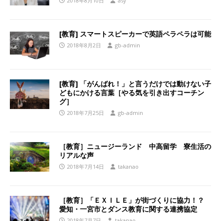
2018年8月10日
asy
[教育] スマートスピーカーで英語ペラペラは可能
2018年8月2日
gb-admin
[教育] 「がんばれ！」と言うだけでは動けない子
どもにかける言葉［やる気を引き出すコーチン
グ］
2018年7月25日
gb-admin
［教育］ニュージーランド 中高留学 寮生活の
リアルな声
2018年7月14日
takanao
［教育］「ＥＸＩＬＥ」が街づくりに協力！？
愛知・一宮市とダンス教育に関する連携協定
2018年7月7日
takanao