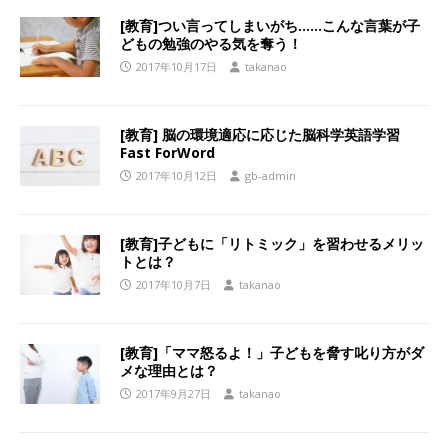
[教育]つい言ってしまいがち……こんな言葉が子
どもの勉強のやる気を奪う！
2017年10月17日
takanao
[教育] 脳の環境適応に応じた脳科学英語学習
Fast ForWord
2017年10月12日
gb-admin
[教育]子どもに「リトミック」を習わせるメリッ
トとは？
2017年10月7日
takanao
[教育]「ママ怒るよ！」子どもを脅す叱り方がダ
メな理由とは？
2017年9月27日
takanao