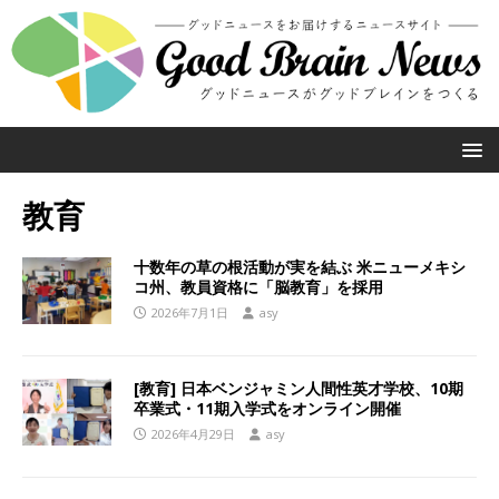
教育
十数年の草の根活動が実を結ぶ 米ニューメキシ
コ州、教員資格に「脳教育」を採用
2026年7月1日
asy
[教育] 日本ベンジャミン人間性英才学校、10期
卒業式・11期入学式をオンライン開催
2026年4月29日
asy