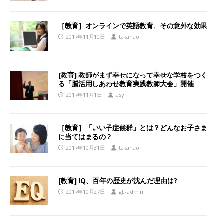
［教育］オンラインで英語教育、その意外な効果
2017年11月10日
takanao
[教育] 教師がまず幸せになって幸せな学校をつく
る「脳活用しあわせ教育実践教師大会」開催
2017年11月1日
asy
［教育］「いい子症候群」とは？どんなお子さま
に当てはまるの？
2017年10月31日
takanao
[教育] IQ、百年の歴史が沈んだ理由は?
2017年10月27日
gb-admin