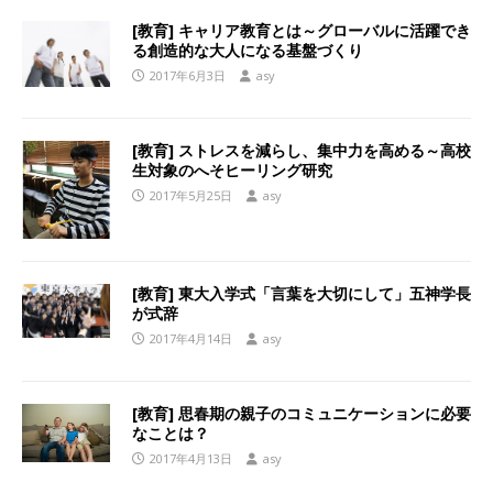
[教育] キャリア教育とは～グローバルに活躍でき
る創造的な大人になる基盤づくり
2017年6月3日
asy
[教育] ストレスを減らし、集中力を高める～高校
生対象のへそヒーリング研究
2017年5月25日
asy
[教育] 東大入学式「言葉を大切にして」五神学長
が式辞
2017年4月14日
asy
[教育] 思春期の親子のコミュニケーションに必要
なことは？
2017年4月13日
asy