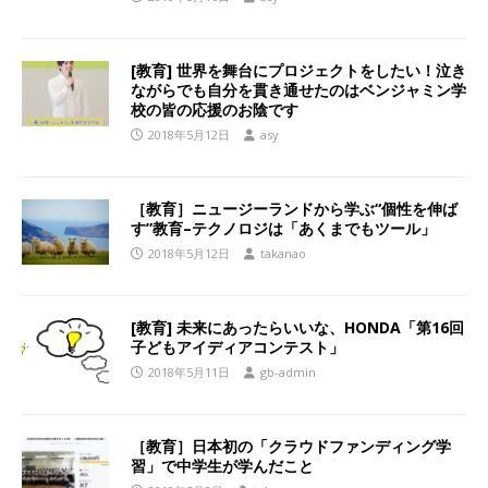
[教育] 世界を舞台にプロジェクトをしたい！泣き
ながらでも自分を貫き通せたのはベンジャミン学
校の皆の応援のお陰です
2018年5月12日
asy
［教育］ニュージーランドから学ぶ“個性を伸ば
す”教育–テクノロジは「あくまでもツール」
2018年5月12日
takanao
[教育] 未来にあったらいいな、HONDA「第16回
子どもアイディアコンテスト」
2018年5月11日
gb-admin
［教育］日本初の「クラウドファンディング学
習」で中学生が学んだこと