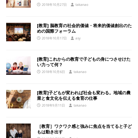
2018年10月27日
takanao
[教育] 脳教育の社会的価値・将来的価値創出のた
めの国際フォーラム
2018年10月17日
asy
[教育]これからの教育で子どもの身につさせけた
い力って何？
2018年10月6日
takanao
[教育]子どもが変われば社会も変わる。地域の農
業と食文化を伝える食育の仕事
2018年9月11日
takanao
［教育］ワクワク感と強みに焦点を当てると子ど
もは動き出す