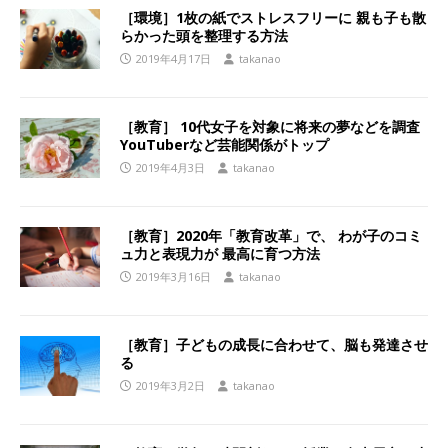
［環境］1枚の紙でストレスフリーに 親も子も散
らかった頭を整理する方法
2019年4月17日
takanao
［教育］ 10代女子を対象に将来の夢などを調査
YouTuberなど芸能関係がトップ
2019年4月3日
takanao
［教育］2020年「教育改革」で、 わが子のコミ
ュ力と表現力が 最高に育つ方法
2019年3月16日
takanao
［教育］子どもの成長に合わせて、脳も発達させ
る
2019年3月2日
takanao