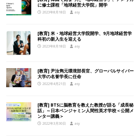
に修士課程「地球経営大学院」開学
2023年8月18日
asy
[教育] 米・地球経営大学院開学、9月地球経営学
科初の新入生を迎える
2023年8月18日
asy
[教育] 尹汝雋元環境部長官、グローバルサイバー
大学の名誉学長に任命
2022年4月21日
asy
[教育] BTSに脳教育を教えた教授が語る「成長秘
話」～日本ベンジャミン人間性英才学校＜公開メ
ンター講義＞
2022年3月30日
asy