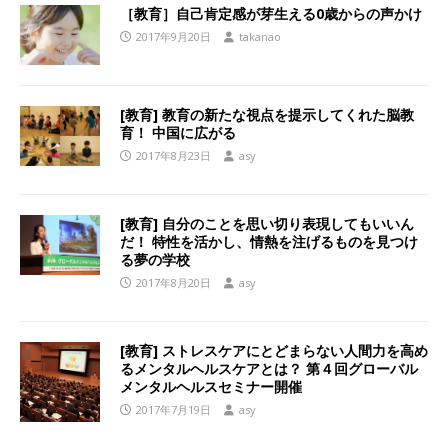
［教育］自己肯定感が芽生える0歳からの声かけ
2017年9月20日
takanao
[教育] 教育の新たな視点を提示してくれた脳教
育！ 中国に広がる
2017年8月23日
asy
[教育] 自分のことを思い切り表現してもいいん
だ！ 特性を活かし、情熱を注げるものを見つけ
る夢の学校
2017年8月20日
asy
[教育] ストレスケアにとどまらない人間力を高め
るメンタルヘルスケアとは？ 第４回グローバル
メンタルヘルスセミナー開催
2017年7月19日
asy