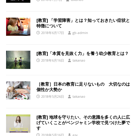
[教育] 「学習障害」とは？知っておきたい症状と
特徴について
2018年6月17日
gb-admin
[教育]「本質を見抜く力」を養う幼少教育とは？
2018年6月16日
takanao
［教育］日本の教育に足りないもの 大切なのは
個性か大勢か
2018年5月26日
takanao
[教育] 地球を守りたい、その意識を多くの人に広
げていくことがベンジャミン学校で見つけた夢で
す
2018年5月16日
asy