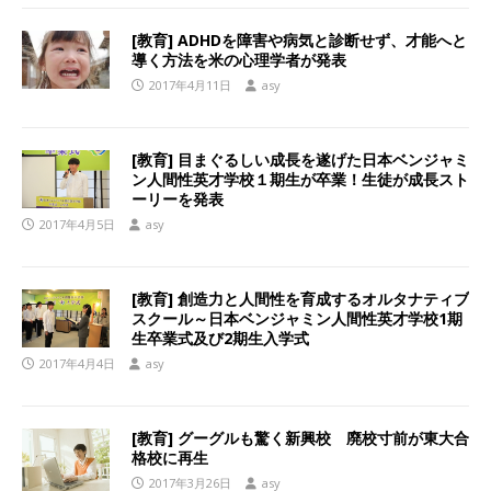
[教育] ADHDを障害や病気と診断せず、才能へと
導く方法を米の心理学者が発表
2017年4月11日
asy
[教育] 目まぐるしい成長を遂げた日本ベンジャミ
ン人間性英才学校１期生が卒業！生徒が成長スト
ーリーを発表
2017年4月5日
asy
[教育] 創造力と人間性を育成するオルタナティブ
スクール～日本ベンジャミン人間性英才学校1期
生卒業式及び2期生入学式
2017年4月4日
asy
[教育] グーグルも驚く新興校 廃校寸前が東大合
格校に再生
2017年3月26日
asy