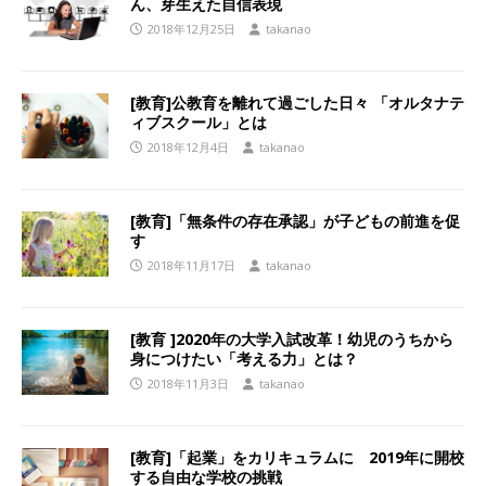
ん、芽生えた自信表現
2018年12月25日
takanao
[教育]公教育を離れて過ごした日々 「オルタナテ
ィブスクール」とは
2018年12月4日
takanao
[教育]「無条件の存在承認」が子どもの前進を促
す
2018年11月17日
takanao
[教育 ]2020年の大学入試改革！幼児のうちから
身につけたい「考える力」とは？
2018年11月3日
takanao
[教育]「起業」をカリキュラムに 2019年に開校
する自由な学校の挑戦