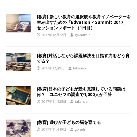
[教育] 新しい教育の選択肢や教育イノベーターを
生み出すための「Edvation × Summit 2017」
セッションレポート（1日目）
2017年12月22日
gb-admin
[教育]対話しながら課題解決を目指す力をどう育
てる？
2017年12月9日
takanao
[教育]日本の子どもが最も意識している問題は
何？ ユニセフの調査で1,000人が回答
2017年11月25日
takanao
[教育] 遊びが子どもの脳を育てる
2017年11月10日
gb-admin