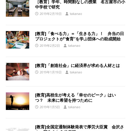
［教育］学年、時間割なしの授業 名古屋市の小
中学校で研究
2019年2月19日
takanao
[教育]「食べる力」＝「生きる力」！ 弁当の日
プロジェクトが“食育”を学ぶ団体への助成開始
2019年2月2日
takanao
[教育]「創造社会」に経済界が求める人材とは
2019年1月19日
takanao
[教育]高校生が考える「幸せのピーク」はい
つ？ 未来に希望を持つために
2019年1月5日
takanao
[教育]全国定通制体験発表で厚労大臣賞 会沢さ