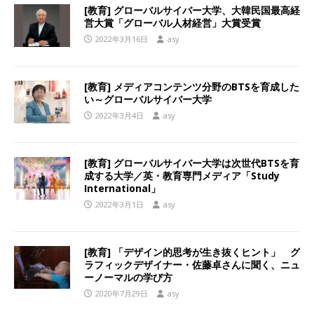
[教育] グローバルサイバー大学、大韓民国最高経
営大賞「グローバル人材経営」大賞受賞
2022年3月16日
asy
[教育] メディアコンテンツ分野のBTSを育成した
い～グローバルサイバー大学
2022年3月4日
asy
[教育] グローバルサイバー大学は次世代BTSを育
成する大学／英・教育専門メディア「Study
International」
2022年3月1日
asy
[教育] 「デザイン的思考が生き抜くヒント」 グ
ラフィックデザイナー・佐藤卓さんに聞く、ニュ
ーノーマルの学び方
2020年7月29日
asy