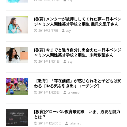
[教育] メンターが後押ししてくれた夢～日本ベン
ジャミン人間性英才学校２期生 磯貝久里子さん
2018年2月7日
asy
[教育] 今までと違う自分に出会えた～日本ベンジ
ャミン人間性英才学校２期生、末崎歩望さん
2018年1月31日
asy
［教育］「存在価値」が感じられると子どもは変
わる［やる気を引き出すコーチング］
2018年1月23日
takanao
[教育]グローバル教育最前線 いま、必要な能力
とは？
2017年12月30日
takanao