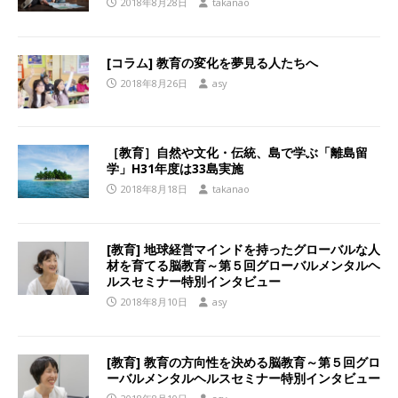
2018年8月28日
takanao
[コラム] 教育の変化を夢見る人たちへ
2018年8月26日
asy
［教育］自然や文化・伝統、島で学ぶ「離島留
学」H31年度は33島実施
2018年8月18日
takanao
[教育] 地球経営マインドを持ったグローバルな人
材を育てる脳教育～第５回グローバルメンタルヘ
ルスセミナー特別インタビュー
2018年8月10日
asy
[教育] 教育の方向性を決める脳教育～第５回グロ
ーバルメンタルヘルスセミナー特別インタビュー