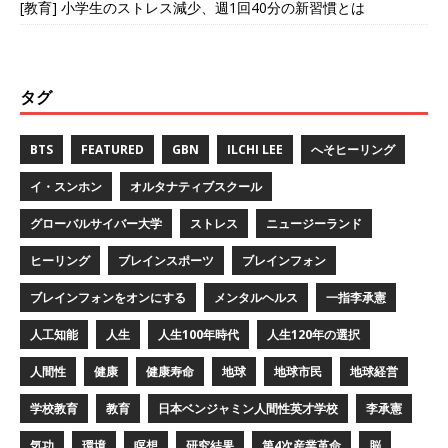
[教育] 小学生のストレス減少、週1回40分の新習慣とは
タグ
BTS
FEATURED
GBN
ILCHI LEE
へそヒーリング
イ・スンホン
オルタナティブスクール
グローバルサイバー大学
ストレス
ニュージーランド
ヒーリング
ブレインスポーツ
ブレインフォン
ブレインフォンをオンにする
メンタルヘルス
一指李承憲
人工知能
人生
人生100年時代
人生120年の選択
人間性
健康
健康寿命
地球
地球市民
地球経営
学校教育
教育
日本ベンジャミン人間性英才学校
李承憲
気功
環境
瞑想
研究結果
第4次産業革命
脳