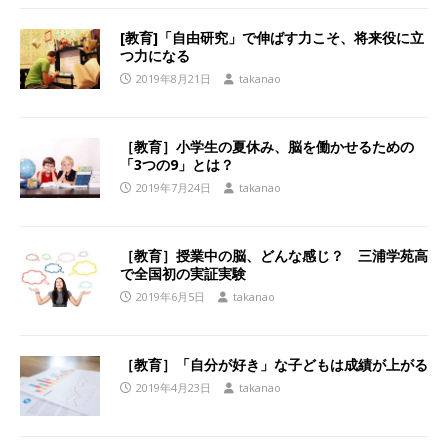
[教育]「自由研究」で伸ばす力こそ、将来役に立
つ力になる
2019年8月21日
takanao
［教育］小学生の夏休み、脳を働かせるための
「3つの9」とは？
2019年7月24日
takanao
［教育］授業中の脳、どんな感じ？ 三浦学苑高
で全国初の実証実験
2019年6月5日
takanao
［教育］「自分が好き」な子どもは成績が上がる
2019年4月23日
takanao