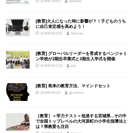
2018年5月8日
takanao
[教育]大人になった時に影響が？！子どものうち
に自己肯定感を高めよう！
2018年4月23日
takanao
[教育] グローバルリーダーを育成するベンジャミ
ン学校が2期生卒業式と3期生入学式を開催
2018年4月12日
asy
[教育] 将来の教育方法、マインドセット
2018年4月3日
gb-admin
［教育］＜学力テスト＞低迷する宮城県…その中
で全国トップレベルの大河原町の小学生指導法と
は？県教委も注目