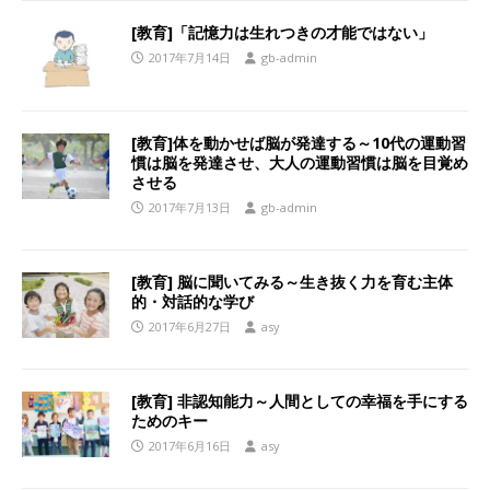
[教育]「記憶力は生れつきの才能ではない」
2017年7月14日
gb-admin
[教育]体を動かせば脳が発達する～10代の運動習
慣は脳を発達させ、大人の運動習慣は脳を目覚め
させる
2017年7月13日
gb-admin
[教育] 脳に聞いてみる～生き抜く力を育む主体
的・対話的な学び
2017年6月27日
asy
[教育] 非認知能力～人間としての幸福を手にする
ためのキー
2017年6月16日
asy