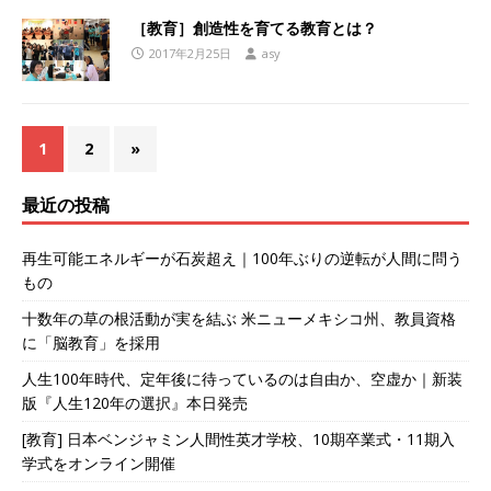
［教育］創造性を育てる教育とは？
2017年2月25日
asy
1
2
»
最近の投稿
再生可能エネルギーが石炭超え｜100年ぶりの逆転が人間に問う
もの
十数年の草の根活動が実を結ぶ 米ニューメキシコ州、教員資格
に「脳教育」を採用
人生100年時代、定年後に待っているのは自由か、空虚か｜新装
版『人生120年の選択』本日発売
[教育] 日本ベンジャミン人間性英才学校、10期卒業式・11期入
学式をオンライン開催