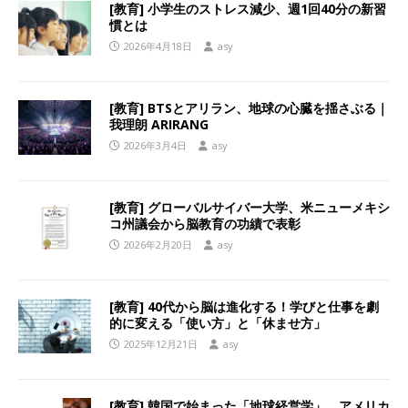
[教育] 小学生のストレス減少、週1回40分の新習
慣とは
2026年4月18日
asy
[教育] BTSとアリラン、地球の心臓を揺さぶる｜
我理朗 ARIRANG
2026年3月4日
asy
[教育] グローバルサイバー大学、米ニューメキシ
コ州議会から脳教育の功績で表彰
2026年2月20日
asy
[教育] 40代から脳は進化する！学びと仕事を劇
的に変える「使い方」と「休ませ方」
2025年12月21日
asy
[教育] 韓国で始まった「地球経営学」、アメリカ