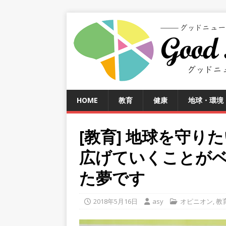
HOME
教育
健康
地球・環境
[教育] 地球を守
広げていくことが
た夢です
2018年5月16日
asy
オピニオン
,
教