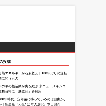
の投稿
可能エネルギーが石炭超え｜100年ぶりの逆転
間に問うもの
年の草の根活動が実を結ぶ 米ニューメキシコ
教員資格に「脳教育」を採用
100年時代、定年後に待っているのは自由か、
か｜新装版『人生120年の選択』本日発売