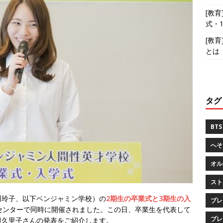
[教
式・
[教
とは
タグ
BTS
へそ
オル
スト
川玲子、以下ベンジャミン学校）の
2期生の卒業式と3期生の入
ブレ
センターで同時に開催されました。この日、卒業生を代表して
ブレ
貝久里子さんの発表をご紹介します。