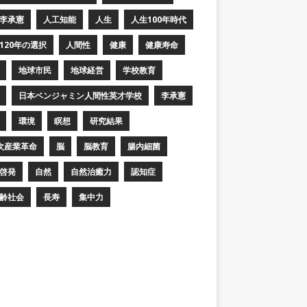
李承憲
人工知能
人生
人生100年時代
120年の選択
人間性
健康
健康寿命
地球市民
地球経営
学校教育
日本ベンジャミン人間性英才学校
李承憲
環境
瞑想
研究結果
次産業革命
脳
脳教育
腸内細菌
啓発
自然
自然治癒力
認知症
齢社会
長寿
集中力