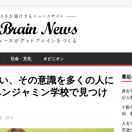
社会・文化
オピニオン
りたい、その意識を多くの人に
最近
ベンジャミン学校で見つけ
再生
が人
十数
州、
育
0
人生
空虚