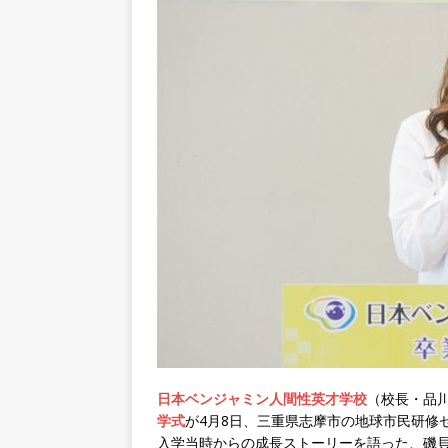
日本ベンジャミン人間性英才学校
（校長・品
学式
が4月8日、三重県志摩市の地球市民研修
入学当時からの成長ストーリーを語った、磯