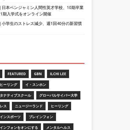
育] 日本ベンジャミン人間性英才学校、10期卒業
11期入学式をオンライン開催
育] 小学生のストレス減少、週1回40分の新習慣
FEATURED
GBN
ILCHI LEE
ヒーリング
イ・スンホン
タナティブスクール
グローバルサイバー大学
レス
ニュージーランド
ヒーリング
インスポーツ
ブレインフォン
インフォンをオンにする
メンタルヘルス