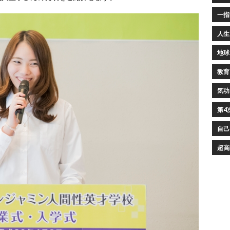
一指
人生
地球
教育
気功
第4
自己
超高