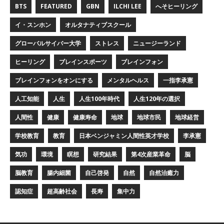
BTS
FEATURED
GBN
ILCHI LEE
へそヒーリング
イ・スンホン
オルタナティブスクール
グローバルサイバー大学
ストレス
ニュージーランド
ヒーリング
ブレインスポーツ
ブレインフォン
ブレインフォンをオンにする
メンタルヘルス
一指李承憲
人工知能
人生
人生100年時代
人生120年の選択
人間性
健康
健康寿命
地球
地球市民
地球経営
学校教育
教育
日本ベンジャミン人間性英才学校
李承憲
気功
環境
瞑想
研究結果
第4次産業革命
脳
脳教育
腸内細菌
自己啓発
自然
自然治癒力
認知症
超高齢社会
長寿
集中力