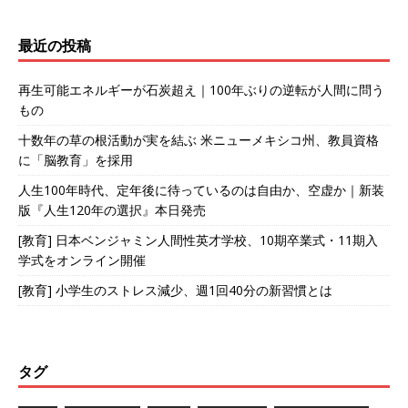
最近の投稿
再生可能エネルギーが石炭超え｜100年ぶりの逆転が人間に問う
もの
十数年の草の根活動が実を結ぶ 米ニューメキシコ州、教員資格
に「脳教育」を採用
人生100年時代、定年後に待っているのは自由か、空虚か｜新装
版『人生120年の選択』本日発売
[教育] 日本ベンジャミン人間性英才学校、10期卒業式・11期入
学式をオンライン開催
[教育] 小学生のストレス減少、週1回40分の新習慣とは
タグ