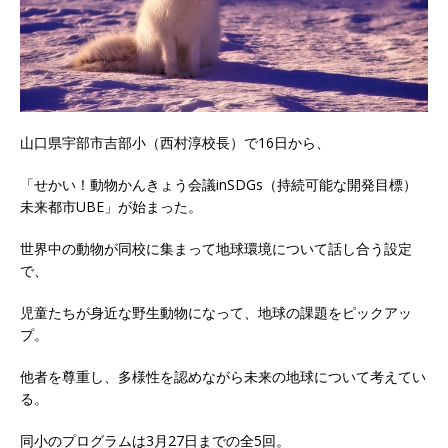
山口県宇部市吉部小（
西村淳
校長）で16日から、
「
せかい！動物かんきょう会議inSDGs（持続可能な開発目標）
未来都市UBE
」が始まった。
世界中の動物が同校に集まって地球環境について話し合う設定
で、
児童たちが身近な野生動物になって、地球の課題をピックアッ
プ。
他者を尊重し、多様性を認めながら未来の地球について考えてい
る。
同小のプログラムは3月27日までの全5回。