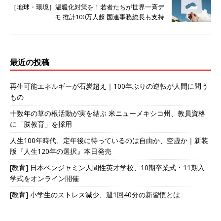
［地球・環境］温暖化対策を！若者たちが世界一斉デ
モ 推計100万人超 国連事務総長も支持
最近の投稿
再生可能エネルギーが石炭超え｜100年ぶりの逆転が人間に問う
もの
十数年の草の根活動が実を結ぶ 米ニューメキシコ州、教員資格
に「脳教育」を採用
人生100年時代、定年後に待っているのは自由か、空虚か｜新装
版『人生120年の選択』本日発売
[教育] 日本ベンジャミン人間性英才学校、10期卒業式・11期入
学式をオンライン開催
[教育] 小学生のストレス減少、週1回40分の新習慣とは