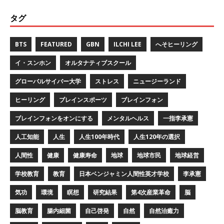
タグ
BTS
FEATURED
GBN
ILCHI LEE
へそヒーリング
イ・スンホン
オルタナティブスクール
グローバルサイバー大学
ストレス
ニュージーランド
ヒーリング
ブレインスポーツ
ブレインフォン
ブレインフォンをオンにする
メンタルヘルス
一指李承憲
人工知能
人生
人生100年時代
人生120年の選択
人間性
健康
健康寿命
地球
地球市民
地球経営
学校教育
教育
日本ベンジャミン人間性英才学校
李承憲
気功
環境
瞑想
研究結果
第4次産業革命
脳
脳教育
腸内細菌
自己啓発
自然
自然治癒力