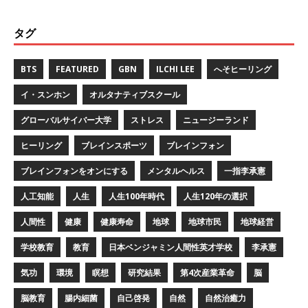
タグ
BTS
FEATURED
GBN
ILCHI LEE
へそヒーリング
イ・スンホン
オルタナティブスクール
グローバルサイバー大学
ストレス
ニュージーランド
ヒーリング
ブレインスポーツ
ブレインフォン
ブレインフォンをオンにする
メンタルヘルス
一指李承憲
人工知能
人生
人生100年時代
人生120年の選択
人間性
健康
健康寿命
地球
地球市民
地球経営
学校教育
教育
日本ベンジャミン人間性英才学校
李承憲
気功
環境
瞑想
研究結果
第4次産業革命
脳
脳教育
腸内細菌
自己啓発
自然
自然治癒力