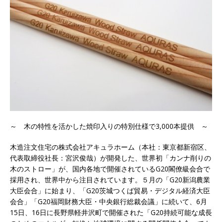
～ 木の特性を活かした焼印入りの特別仕様で3,000本提供 ～
木造注文住宅の株式会社アキュラホーム（本社：東京都新宿区、
代表取締役社長：宮沢俊哉）が開発した、世界初「カンナ削りの
木のストロー」が、国内各地で開催されているG20閣僚級会合で
採用され、世界中から注目されています。５月の「G20新潟農業
大臣会合」に始まり、「G20茨城つくば貿易・デジタル経済大臣
会合」「G20福岡財務大臣・中央銀行総裁会議」に続いて、6月
15日、16日に長野県軽井沢町で開催された「G20持続可能な成長