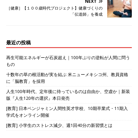
NEXT
［健康］【１００歳時代プロジェクト】健康づくりの
「伝道師」を養成
最近の投稿
再生可能エネルギーが石炭超え｜100年ぶりの逆転が人間に問う
もの
十数年の草の根活動が実を結ぶ 米ニューメキシコ州、教員資格
に「脳教育」を採用
人生100年時代、定年後に待っているのは自由か、空虚か｜新装
版『人生120年の選択』本日発売
[教育] 日本ベンジャミン人間性英才学校、10期卒業式・11期入
学式をオンライン開催
[教育] 小学生のストレス減少、週1回40分の新習慣とは