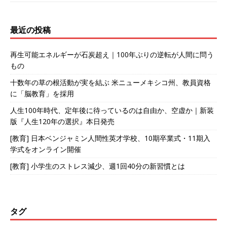
最近の投稿
再生可能エネルギーが石炭超え｜100年ぶりの逆転が人間に問う
もの
十数年の草の根活動が実を結ぶ 米ニューメキシコ州、教員資格
に「脳教育」を採用
人生100年時代、定年後に待っているのは自由か、空虚か｜新装
版『人生120年の選択』本日発売
[教育] 日本ベンジャミン人間性英才学校、10期卒業式・11期入
学式をオンライン開催
[教育] 小学生のストレス減少、週1回40分の新習慣とは
タグ