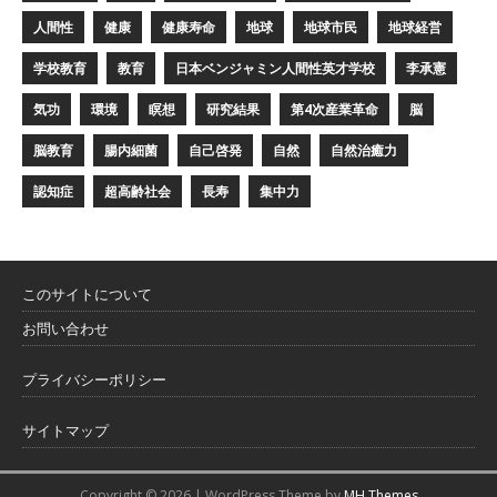
人間性
健康
健康寿命
地球
地球市民
地球経営
学校教育
教育
日本ベンジャミン人間性英才学校
李承憲
気功
環境
瞑想
研究結果
第4次産業革命
脳
脳教育
腸内細菌
自己啓発
自然
自然治癒力
認知症
超高齢社会
長寿
集中力
このサイトについて
お問い合わせ
プライバシーポリシー
サイトマップ
Copyright © 2026 | WordPress Theme by
MH Themes