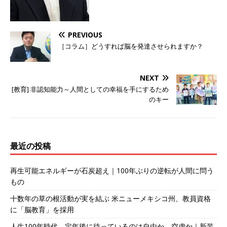
PREVIOUS
［コラム］どうすれば脳を発達させられますか？
NEXT
[教育] 非認知能力～人間としての幸福を手にするため
のキー
最近の投稿
再生可能エネルギーが石炭超え｜100年ぶりの逆転が人間に問う
もの
十数年の草の根活動が実を結ぶ 米ニューメキシコ州、教員資格
に「脳教育」を採用
人生100年時代、定年後に待っているのは自由か、空虚か｜新装