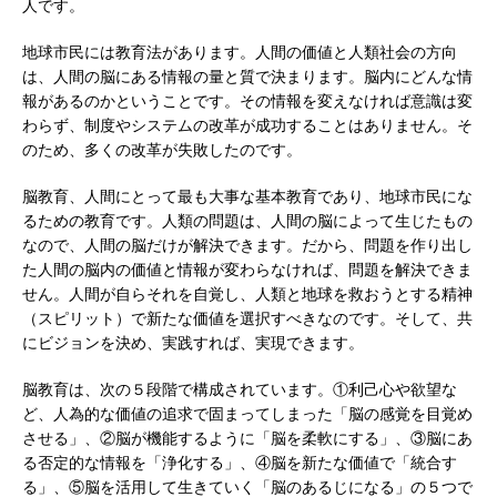
人です。
地球市民には教育法があります。人間の価値と人類社会の方向
は、人間の脳にある情報の量と質で決まります。脳内にどんな情
報があるのかということです。その情報を変えなければ意識は変
わらず、制度やシステムの改革が成功することはありません。そ
のため、多くの改革が失敗したのです。
脳教育、人間にとって最も大事な基本教育であり、地球市民にな
るための教育です。人類の問題は、人間の脳によって生じたもの
なので、人間の脳だけが解決できます。だから、問題を作り出し
た人間の脳内の価値と情報が変わらなければ、問題を解決できま
せん。人間が自らそれを自覚し、人類と地球を救おうとする精神
（スピリット）で新たな価値を選択すべきなのです。そして、共
にビジョンを決め、実践すれば、実現できます。
脳教育は、次の５段階で構成されています。①利己心や欲望な
ど、人為的な価値の追求で固まってしまった「脳の感覚を目覚め
させる」、②脳が機能するように「脳を柔軟にする」、③脳にあ
る否定的な情報を「浄化する」、④脳を新たな価値で「統合す
る」、⑤脳を活用して生きていく「脳のあるじになる」の５つで