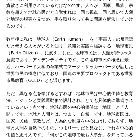
貪欲さに利用されているだけなのです。人々が、国家、民族、宗
教を超えて地球市民だと自覚すれば、同じ視点、同じ思いで人類
と地球の現実を見つめ、手を取り合って共に問題を解決していけ
るのです。
数年後に私は「地球人（Earth Human）」を「宇宙人」の反意語
だと考える人々がいると知り、意識と実践を強調する「地球市民
（Earth Citizen）」に変えました。地球市民は、人類が持つべき
意識であり、アイデンティティです。この地球市民の概念は最
近、ハーバード大学の卒業式でマーク・ザッカーバーグが話した
世界市民の概念に似ており、国連の主要プロジェクトである世界
市民教育（GCED）とも通じます。
ただ、異なる点を挙げるとすれば、地球市民は中心的価値と教育
法、ビジョンと実践運動まで設計され、とても具体的に準備され
ているという点です。地球市民の中心的価値は「地球」と「人
間」です。地球と人間とは、つまり「自然」です。地球市民は、
国家、民族、宗教など、人為的な制度を中心にはしておらず、地
球と人間を自然そのもの、つまり一つだと見なし、それを中心的
価値と思う人です。「何がこの地球で最も大事か」を知っている