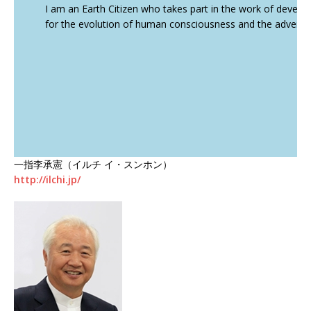
I am an Earth Citizen who takes part in the work of develop
for the evolution of human consciousness and the advent of 
一指李承憲（イルチ イ・スンホン）
http://ilchi.jp/