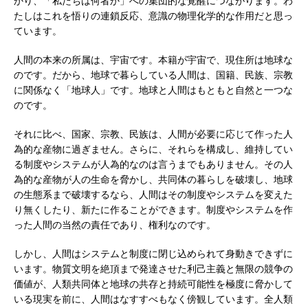
かり、「私たちは何者か」への集団的な覚醒につながります。わ
たしはこれを悟りの連鎖反応、意識の物理化学的な作用だと思っ
ています。
人間の本来の所属は、宇宙です。本籍が宇宙で、現住所は地球な
のです。だから、地球で暮らしている人間は、国籍、民族、宗教
に関係なく「地球人」です。地球と人間はもともと自然と一つな
のです。
それに比べ、国家、宗教、民族は、人間が必要に応じて作った人
為的な産物に過ぎません。さらに、それらを構成し、維持してい
る制度やシステムが人為的なのは言うまでもありません。その人
為的な産物が人の生命を脅かし、共同体の暮らしを破壊し、地球
の生態系まで破壊するなら、人間はその制度やシステムを変えた
り無くしたり、新たに作ることができます。制度やシステムを作
った人間の当然の責任であり、権利なのです。
しかし、人間はシステムと制度に閉じ込められて身動きできずに
います。物質文明を絶頂まで発達させた利己主義と無限の競争の
価値が、人類共同体と地球の共存と持続可能性を極度に脅かして
いる現実を前に、人間はなすすべもなく傍観しています。全人類