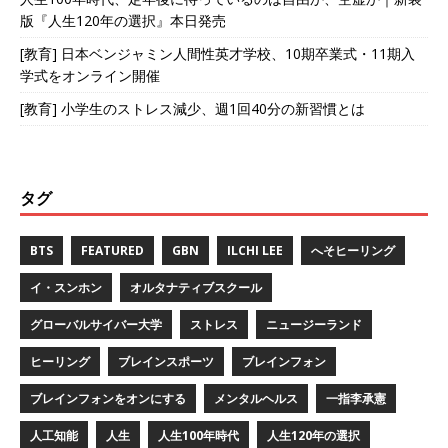
版『人生120年の選択』本日発売
[教育] 日本ベンジャミン人間性英才学校、10期卒業式・11期入
学式をオンライン開催
[教育] 小学生のストレス減少、週1回40分の新習慣とは
タグ
BTS
FEATURED
GBN
ILCHI LEE
へそヒーリング
イ・スンホン
オルタナティブスクール
グローバルサイバー大学
ストレス
ニュージーランド
ヒーリング
ブレインスポーツ
ブレインフォン
ブレインフォンをオンにする
メンタルヘルス
一指李承憲
人工知能
人生
人生100年時代
人生120年の選択