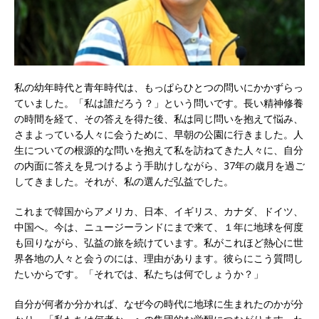
私の幼年時代と青年時代は、もっぱらひとつの問いにかかずらっ
ていました。「私は誰だろう？」という問いです。長い精神修養
の時間を経て、その答えを得た後、私は同じ問いを抱えて悩み、
さまよっている人々に会うために、早朝の公園に行きました。人
生についての根源的な問いを抱えて私を訪ねてきた人々に、自分
の内面に答えを見つけるよう手助けしながら、37年の歳月を過ご
してきました。それが、私の選んだ弘益でした。
これまで韓国からアメリカ、日本、イギリス、カナダ、ドイツ、
中国へ。今は、ニュージーランドにまで来て、１年に地球を何度
も回りながら、弘益の旅を続けています。私がこれほど熱心に世
界各地の人々と会うのには、理由があります。彼らにこう質問し
たいからです。「それでは、私たちは何でしょうか？」
自分が何者か分かれば、なぜ今の時代に地球に生まれたのかが分