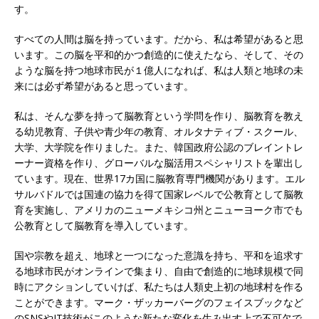
す。
すべての人間は脳を持っています。だから、私は希望があると思
います。この脳を平和的かつ創造的に使えたなら、そして、その
ような脳を持つ地球市民が１億人になれば、私は人類と地球の未
来には必ず希望があると思っています。
私は、そんな夢を持って脳教育という学問を作り、脳教育を教え
る幼児教育、子供や青少年の教育、オルタナティブ・スクール、
大学、大学院を作りました。また、韓国政府公認のブレイントレ
ーナー資格を作り、グローバルな脳活用スペシャリストを輩出し
ています。現在、世界17カ国に脳教育専門機関があります。エル
サルバドルでは国連の協力を得て国家レベルで公教育として脳教
育を実施し、アメリカのニューメキシコ州とニューヨーク市でも
公教育として脳教育を導入しています。
国や宗教を超え、地球と一つになった意識を持ち、平和を追求す
る地球市民がオンラインで集まり、自由で創造的に地球規模で同
時にアクションしていけば、私たちは人類史上初の地球村を作る
ことができます。マーク・ザッカーバーグのフェイスブックなど
のSNSやIT技術がこのような新たな変化を生み出す上で不可欠で