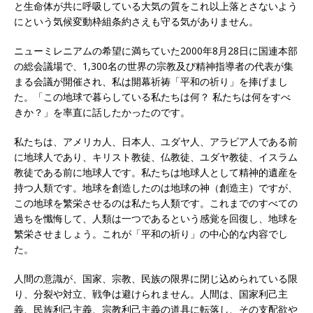
と生命体が共に呼吸している大気の質をこれ以上落とさないよう
にという気候変動枠組条約さえも守る気がありません。
ニューミレニアムの希望に満ちていた2000年8月28日に国連本部
の総会議場で、1,300名の世界の宗教及び精神指導者の代表が集
まる会議が開催され、私は開幕祈祷「平和の祈り」を捧げまし
た。「この地球で暮らしている私たちは何？ 私たちは何をすべ
きか？」を率直に話したかったのです。
私たちは、アメリカ人、日本人、ユダヤ人、アラビア人である前
に地球人であり、キリスト教徒、仏教徒、ユダヤ教徒、イスラム
教徒である前に地球人です。私たちは地球人として精神的遺産を
持つ人類です。地球を創造したのは地球の神（創造主）ですが、
この地球を繁栄させるのは私たち人類です。これまでのすべての
過ちを懺悔して、人類は一つであるという感覚を回復し、地球を
繁栄させましょう。これが「平和の祈り」の中心的な内容でし
た。
人間の意識が、国家、宗教、民族の限界に閉じ込められている限
り、分裂や対立、戦争は避けられません。人間は、国家利己主
義、民族利己主義、宗教利己主義の道具に転落し、その支配欲や