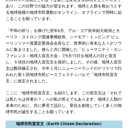
あり、この分野での協力が望まれます。地球と人類を救おうとす
る地球規模の地球市民運動がオンライン、オフラインで同時に起
こることを願っています。
「平和の祈り」を捧げた翌年6月、アル・ゴア前米副大統領とモ
ーリス・ストロング国連事務総長、シーモア・トッピング ピュ
ーリッツァー賞選定委員会会長など、世界的に有名な人々がソウ
ルに集まりました。彼らと共に開催した「ヒューマニティ・カン
ファレンス－地球人宣言大会」で6月15日を地球人の日と宣言
し、５項目の地球人宣言文を採択しました。その後、地球人宣言
文は数回修正され、今年１月にニュージーランドのケリケリで行
われた第１回地球市民ピースフェスティバルで「地球市民宣言
文」に改定されました。
ここに「地球市民宣言文」を紹介します。この宣言文は「それで
は私たちは何者か？」への私の答えでもあります。地球と人類の
未来のために、共に夢見て設計し、変化を創造していく多くの地
球市民が誕生することを願っています。
地球市民宣言文（Earth Citizen Declaration）