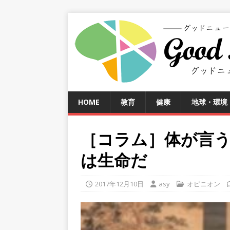
HOME
教育
健康
地球・環境
［コラム］体が言
は生命だ
2017年12月10日
asy
オピニオン