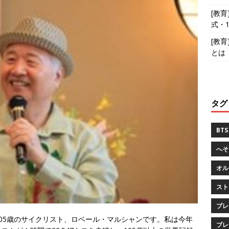
[教
式・
[教
とは
タグ
BTS
へそ
オル
スト
ブレ
05歳のサイクリスト、ロベール・マルシャンです。私は今年
ブレ