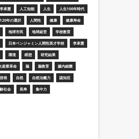
李承憲
人工知能
人生
人生100年時代
120年の選択
人間性
健康
健康寿命
地球市民
地球経営
学校教育
日本ベンジャミン人間性英才学校
李承憲
環境
瞑想
研究結果
次産業革命
脳
脳教育
腸内細菌
啓発
自然
自然治癒力
認知症
齢社会
長寿
集中力