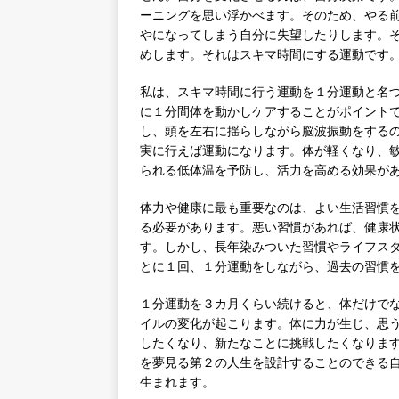
ーニングを思い浮かべます。そのため、やる
やになってしまう自分に失望したりします。
めします。それはスキマ時間にする運動です
私は、スキマ時間に行う運動を１分運動と名
に１分間体を動かしケアすることがポイント
し、頭を左右に揺らしながら脳波振動をする
実に行えば運動になります。体が軽くなり、
られる低体温を予防し、活力を高める効果が
体力や健康に最も重要なのは、よい生活習慣
る必要があります。悪い習慣があれば、健康
す。しかし、長年染みついた習慣やライフス
とに１回、１分運動をしながら、過去の習慣
１分運動を３カ月くらい続けると、体だけで
イルの変化が起こります。体に力が生じ、思
したくなり、新たなことに挑戦したくなります
を夢見る第２の人生を設計することのできる自
生まれます。