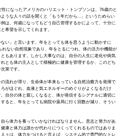
女性になったアメリカのハリエット・トンプソンは、76歳のと
のような人々の話を聞くと「もう年だから…」というためらい
事例は、何歳になってもどう自己管理するかによって、十分に
性と希望を示してくれます。
かない」と言います。年をとっても体を思うように動かすに
られない自然現象であり、年をとるにつれ、体の活力や機能が
こともあります。しかし大事なのは、自分の人生に老化や病気
それとも体の主人として積極的に健康を管理するか、このどち
分次第です。
ーの流れが滞り、生命体が本来もっている自然治癒力を発揮で
ころがほぐれ、血液と気エネルギーのめぐりがよくなるだけ
す。自分の体と親しくなると、体が発信するシグナルに適切に
うすると、年をとっても病院や薬局に行く回数が減り、そうい
、自ら体力を養っていかなければなりません。意志と努力があ
。健康と体力は誰かが代わりにつくってくれるものではありま
。人々は、体力をつけると言えば、システム的で専門的なトレ