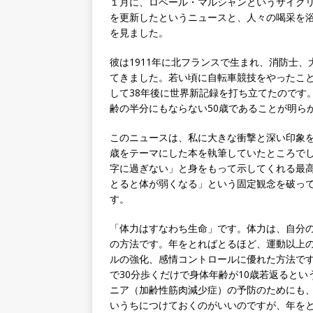
１月に、ロベール・マルシャンというサイクリス
を更新したというニュースと、人々の喝采を
を見ました。
彼は1911年に北フランスで生まれ、消防士
てきました。若い頃に自転車競技をやったこと
して38年後に世界新記録を打ち立てたのです
齢の半分にもならない50歳であることが明ら
このニュースは、私に大きな衝撃と深い印象を
歳をテーマにした本を執筆していたところで
字に過ぎない」と身をもって示してくれる最
とると体が弱くなる」という固定観念を破っ
す。
「体力はすなわち生命」です。体力は、自分
の方法です。年をとればとるほど、運動以上
ルの強化、感情コントロールに優れた方法です
で30分歩くだけで身体年齢が10歳若返ると
ニア（加齢性筋肉減少症）の予防のためにも
いうちにつけておくのがいいのですが、年を