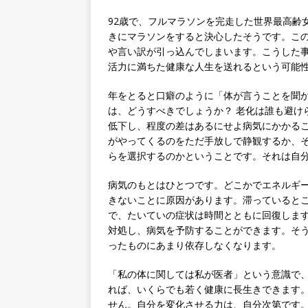
92歳で、フルマラソンを完走した世界最高齢
きにマラソンをすると決心したそうです。こ
や言い訳が引っ込んでしまいます。こうした
活力に満ちた健康な人生を送れるという可能
年をとると口癖のように「体が言うことを聞
は、どうすべきでしょうか？ 老化は誰も避け
低下し、程度の差はあるにせよ病気にかかる
がやってくるのをただ手放しで静観するか、
らを選択するのかということです。それは自
病気のもとはひとつです。どこかでエネルギ
きないことに原因があります。滞っていると
で、たいていの症状は時間とともに回復しま
対処し、病気を予防することができます。そ
ったものにあまり依存しなくなります。
「私の体に関しては私が医者」という意識で
れば、いくらでも若く健康に長生きできます
せん。自分を変化させる力は、自分次第です