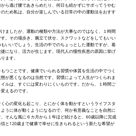
前から逃げ腰であきらめたり、何日も続かずにサボってうやむ
そのため私は、自分が楽しんでいる日常の中の運動法をおすす
。
づけましたが、運動の種類や方法が大事なのではなく、１時間
です。その場歩き、腕立て伏せ、スクワットなどをしてもいい
のもいいでしょう。生活の中でのちょっとした運動ですが、着
敏捷になり、活力が生じます。現代人の慢性疾患の原因に挙げ
あります。
をもつことです。健康でいられる習慣や体質を生活の中でつく
状態が悪くなるのは当然です。習慣によって人生がつくられま
タイルは、すぐには変わりにくいものです。だから、１時間ご
を変えるのです。
なく心の変化も起こり、とにかく体を動かすというライフスタ
うように体が動くようになるので、何か有意義なことを自然に
。そんな風に６カ月から１年ほど続けると、60歳以降に完成
信と120歳まで健康で幸せに生きられるという新たな希望が