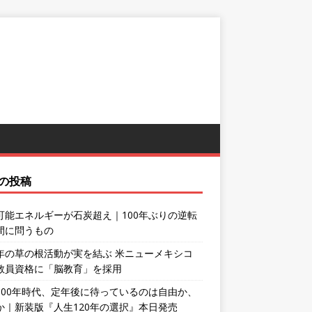
の投稿
可能エネルギーが石炭超え｜100年ぶりの逆転
間に問うもの
年の草の根活動が実を結ぶ 米ニューメキシコ
教員資格に「脳教育」を採用
100年時代、定年後に待っているのは自由か、
か｜新装版『人生120年の選択』本日発売