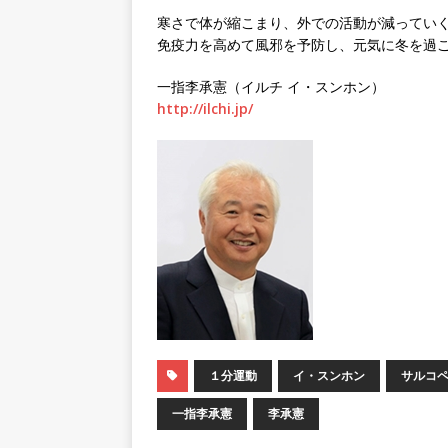
寒さで体が縮こまり、外での活動が減ってい
免疫力を高めて風邪を予防し、元気に冬を過
一指李承憲（イルチ イ・スンホン）
http://ilchi.jp/
１分運動
イ・スンホン
サルコ
一指李承憲
李承憲