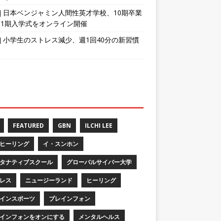
育] 日本ベンジャミン人間性英才学校、10期卒業
11期入学式をオンライン開催
育] 小学生のストレス減少、週1回40分の新習慣
FEATURED
GBN
ILCHI LEE
ヒーリング
イ・スンホン
タナティブスクール
グローバルサイバー大学
レス
ニュージーランド
ヒーリング
インスポーツ
ブレインフォン
インフォンをオンにする
メンタルヘルス