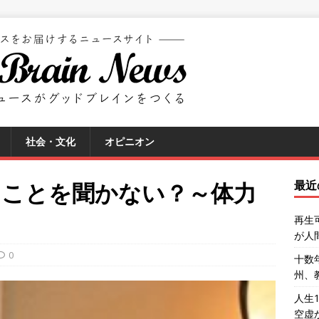
社会・文化
オピニオン
うことを聞かない？～体力
最近
再生
が人
0
十数
州、
人生
空虚