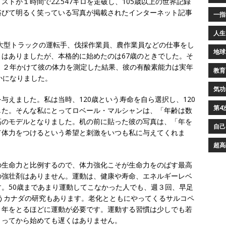
トが１時間で22.547キロを走破し、105歳以上の世界記録
浴びて明るく笑っている写真が掲載されたインターネット記事
一指
人生
、大型トラックの運転手、伐採作業員、農作業員などの仕事をし
地球
はありましたが、本格的に始めたのは67歳のときでした。そ
。２年かけて彼の体力を測定した結果、彼の有酸素能力は実年
教育
かになりました。
気功
与えました。私は当時、120歳という寿命を自ら選択し、120
第4
した。そんな私にとってロベール・マルシャンは、「年齢は数
高のモデルとなりました。机の前に貼った彼の写真は、「年を
自己
て体力をつけるという希望と刺激をいつも私に与えてくれま
超高
の生命力と比例するので、体力強化こそが生命力をのばす最高
の強壮剤はありません。運動は、健康や寿命、エネルギーレベ
。50歳まであまり運動してこなかった人でも、週３回、早足
いうカナダの研究もあります。老化とともにやってくるサルコペ
、年をとるほどに運動が必要です。運動する習慣は少しでも若
とってから始めても遅くはありません。