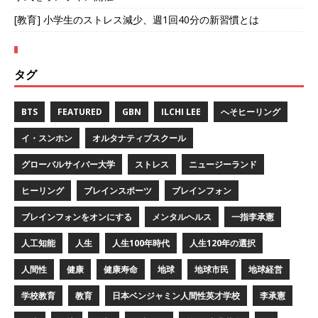
[教育] 小学生のストレス減少、週1回40分の新習慣とは
タグ
BTS
FEATURED
GBN
ILCHI LEE
へそヒーリング
イ・スンホン
オルタナティブスクール
グローバルサイバー大学
ストレス
ニュージーランド
ヒーリング
ブレインスポーツ
ブレインフォン
ブレインフォンをオンにする
メンタルヘルス
一指李承憲
人工知能
人生
人生100年時代
人生120年の選択
人間性
健康
健康寿命
地球
地球市民
地球経営
学校教育
教育
日本ベンジャミン人間性英才学校
李承憲