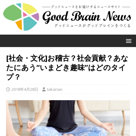
[社会・文化]お稽古？社会貢献？あな
たにあう“いまどき趣味”はどのタイ
プ？
2018年4月28日
takanao