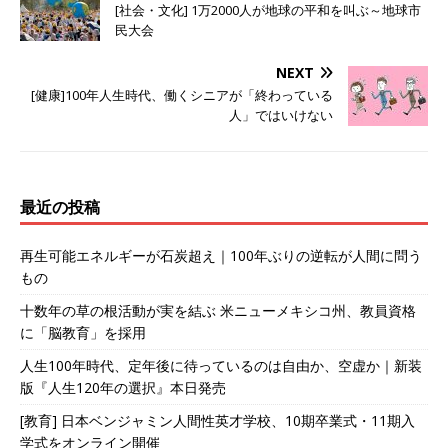
[社会・文化] 1万2000人が地球の平和を叫ぶ～地球市
民大会
NEXT
[健康]100年人生時代、働くシニアが「終わっている
人」ではいけない
最近の投稿
再生可能エネルギーが石炭超え｜100年ぶりの逆転が人間に問う
もの
十数年の草の根活動が実を結ぶ 米ニューメキシコ州、教員資格
に「脳教育」を採用
人生100年時代、定年後に待っているのは自由か、空虚か｜新装
版『人生120年の選択』本日発売
[教育] 日本ベンジャミン人間性英才学校、10期卒業式・11期入
学式をオンライン開催