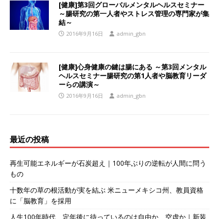
[健康]第3回グローバルメンタルヘルスセミナー
～腸研究の第一人者やストレス管理の専門家が集
結～
2016年9月16日
admin_gbn
[健康]心身健康の鍵は腸にある ～第3回メンタル
ヘルスセミナー腸研究の第1人者や脳教育リーダ
ーらの講演～
2016年9月16日
admin_gbn
最近の投稿
再生可能エネルギーが石炭超え｜100年ぶりの逆転が人間に問う
もの
十数年の草の根活動が実を結ぶ 米ニューメキシコ州、教員資格
に「脳教育」を採用
人生100年時代、定年後に待っているのは自由か、空虚か｜新装