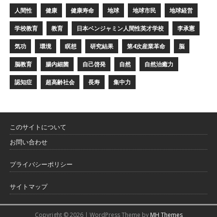
人間性
健康
健康寿命
地球
地球市民
地球経営
学校教育
教育
日本ベンジャミン人間性英才学校
李承憲
気功
環境
瞑想
研究結果
第4次産業革命
脳
脳教育
腸内細菌
自己啓発
自然
自然治癒力
認知症
超高齢社会
長寿
集中力
このサイトについて
お問い合わせ
プライバシーポリシー
サイトマップ
Copyright © 2026 | WordPress Theme by
MH Themes