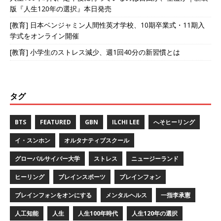
版『人生120年の選択』本日発売
[教育] 日本ベンジャミン人間性英才学校、10期卒業式・11期入
学式をオンライン開催
[教育] 小学生のストレス減少、週1回40分の新習慣とは
タグ
BTS
FEATURED
GBN
ILCHI LEE
へそヒーリング
イ・スンホン
オルタナティブスクール
グローバルサイバー大学
ストレス
ニュージーランド
ヒーリング
ブレインスポーツ
ブレインフォン
ブレインフォンをオンにする
メンタルヘルス
一指李承憲
人工知能
人生
人生100年時代
人生120年の選択