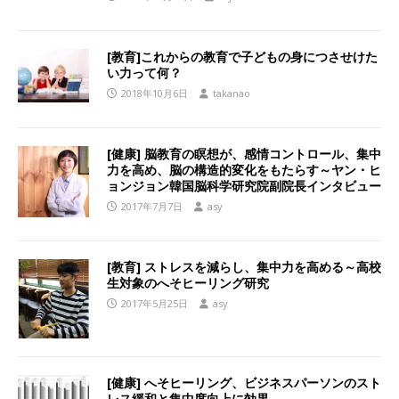
[教育]これからの教育で子どもの身につさせけた
い力って何？
2018年10月6日
takanao
[健康] 脳教育の瞑想が、感情コントロール、集中
力を高め、脳の構造的変化をもたらす～ヤン・ヒ
ョンジョン韓国脳科学研究院副院長インタビュー
2017年7月7日
asy
[教育] ストレスを減らし、集中力を高める～高校
生対象のへそヒーリング研究
2017年5月25日
asy
[健康] へそヒーリング、ビジネスパーソンのスト
レス緩和と集中度向上に効果