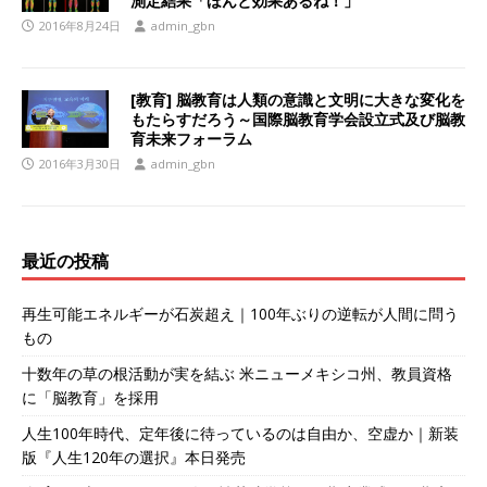
測定結果「ほんと効果あるね！」
2016年8月24日
admin_gbn
[教育] 脳教育は人類の意識と文明に大きな変化を
もたらすだろう～国際脳教育学会設立式及び脳教
育未来フォーラム
2016年3月30日
admin_gbn
最近の投稿
再生可能エネルギーが石炭超え｜100年ぶりの逆転が人間に問う
もの
十数年の草の根活動が実を結ぶ 米ニューメキシコ州、教員資格
に「脳教育」を採用
人生100年時代、定年後に待っているのは自由か、空虚か｜新装
版『人生120年の選択』本日発売