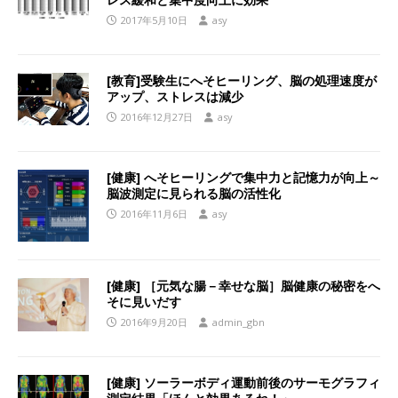
2017年5月10日
asy
[教育]受験生にへそヒーリング、脳の処理速度が
アップ、ストレスは減少
2016年12月27日
asy
[健康] へそヒーリングで集中力と記憶力が向上～
脳波測定に見られる脳の活性化
2016年11月6日
asy
[健康] ［元気な腸－幸せな脳］脳健康の秘密をへ
そに見いだす
2016年9月20日
admin_gbn
[健康] ソーラーボディ運動前後のサーモグラフィ