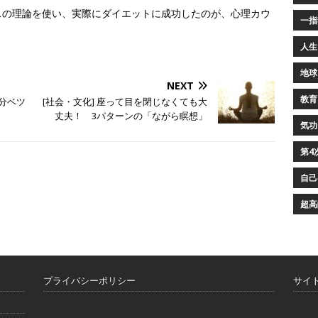
スの理論を使い、実際にダイエットに成功したのが、心理カウ
一指
人生
地球
NEXT
教育
成分ベツ
[社会・文化] 座って目を閉じなくても大
丈夫！ 3パターンの「ながら瞑想」
気功
第4
自己
超高
プライバシーポリシー
サイ