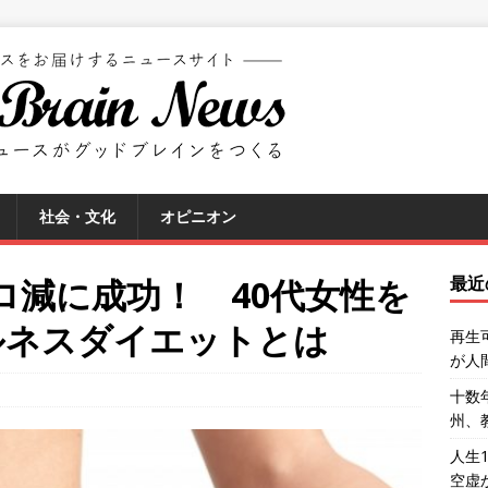
社会・文化
オピニオン
3キロ減に成功！ 40代女性を
最近
ルネスダイエットとは
再生
が人
十数
州、
人生
空虚