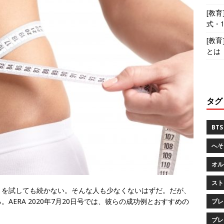
[教
式・
[教
とは
タグ
BTS
へそ
オル
スト
トを試しても続かない。そんな人も少なくないはずだ。だが、
ERA 2020年7月20日号では、彼らの成功例とおすすめの
ブレ
ブレ