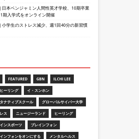
育] 日本ベンジャミン人間性英才学校、10期卒業
11期入学式をオンライン開催
育] 小学生のストレス減少、週1回40分の新習慣
FEATURED
GBN
ILCHI LEE
ヒーリング
イ・スンホン
タナティブスクール
グローバルサイバー大学
レス
ニュージーランド
ヒーリング
インスポーツ
ブレインフォン
インフォンをオンにする
メンタルヘルス