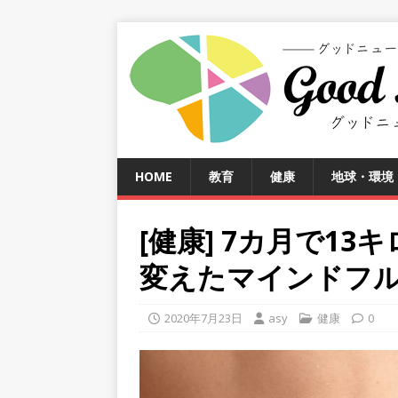
HOME
教育
健康
地球・環境
[健康] 7カ月で1
変えたマインドフ
2020年7月23日
asy
健康
0