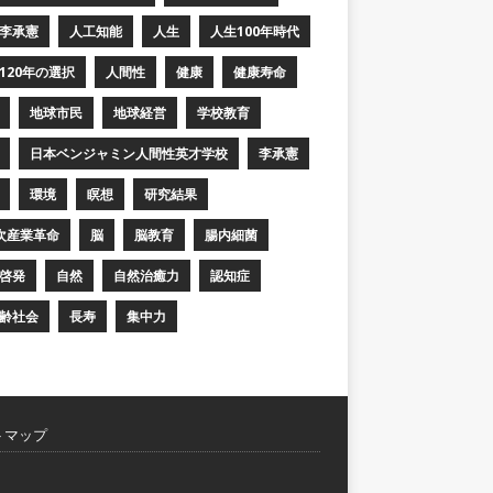
李承憲
人工知能
人生
人生100年時代
120年の選択
人間性
健康
健康寿命
地球市民
地球経営
学校教育
日本ベンジャミン人間性英才学校
李承憲
環境
瞑想
研究結果
次産業革命
脳
脳教育
腸内細菌
啓発
自然
自然治癒力
認知症
齢社会
長寿
集中力
トマップ