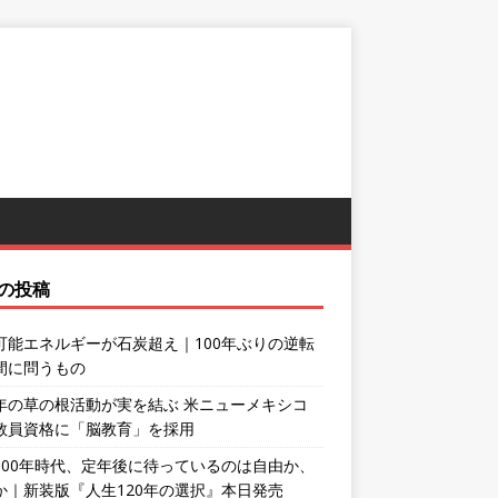
の投稿
可能エネルギーが石炭超え｜100年ぶりの逆転
間に問うもの
年の草の根活動が実を結ぶ 米ニューメキシコ
教員資格に「脳教育」を採用
100年時代、定年後に待っているのは自由か、
か｜新装版『人生120年の選択』本日発売