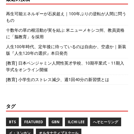
再生可能エネルギーが石炭超え｜100年ぶりの逆転が人間に問う
もの
十数年の草の根活動が実を結ぶ 米ニューメキシコ州、教員資格
に「脳教育」を採用
人生100年時代、定年後に待っているのは自由か、空虚か｜新装
版『人生120年の選択』本日発売
[教育] 日本ベンジャミン人間性英才学校、10期卒業式・11期入
学式をオンライン開催
[教育] 小学生のストレス減少、週1回40分の新習慣とは
タグ
BTS
FEATURED
GBN
ILCHI LEE
へそヒーリング
イ・スンホン
オルタナティブスクール