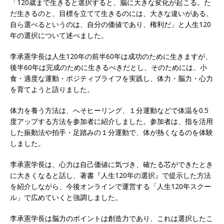
「120歳まで生きると選択すると、脳に大きな変化が起こる。た
だ生きるのと、目標を立てて生きるのには、大きな違いがある。
自ら選べるというのは、自分の価値であり、権利だ」と人生120
年の選択について述べました。
李承憲学長は人生120年の前半60年は成功のために生きますが、
後半60年は完成のために生きるべきだとし、そのためには、小
食・適度な運動・ポジティブライフを実践し、体力・脳力・心力
を育てようと語りました。
体力を養う方法は、へそヒーリング、１分運動などで体温を0.5
度アップする方法を参加者に紹介しました。参加者は、指を活用
した振動法や拍手・足踏みの１分運動で、体が熱くなるのを体験
しました。
李承憲学長は、心力は自己価値に気づき、確たる芯ができたとき
に大きくなると話し、著書『人生120年の選択』で提示した方法
を紹介しながら、今後オンラインで運営する「人生120年スクー
ル」で広めていくと強調しました。
李承憲学長は脳力のポイントは創造力であり、これは選択したこ