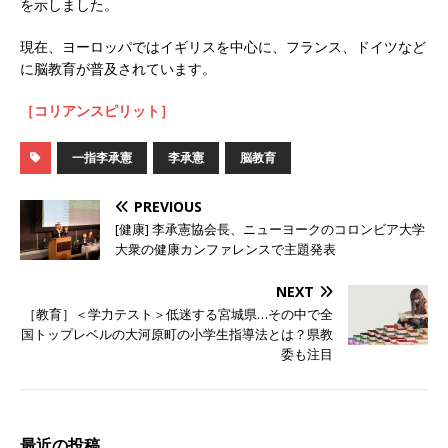
を示しました。
現在、ヨーロッパではイギリスを中心に、フランス、ドイツなど
に脳教育が普及されています。
［コリアンスピリット］
一指李承憲
李承憲
脳教育
PREVIOUS
[健康] 李承憲協会長、ニューヨークのコロンビア大学
大衆の健康カンファレンスで主題発表
NEXT
［教育］＜学力テスト＞低迷する宮城県…その中で全
国トップレベルの大河原町の小学生指導法とは？県教
委も注目
最近の投稿