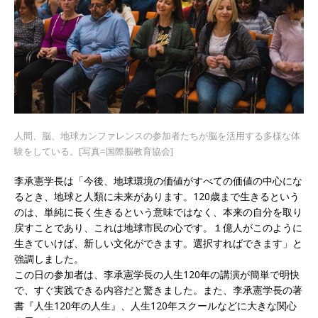
人間、脳、地球カンファレンスの参加者たちが脳を活用する多様な体
験をしている。[写真=国際脳教育協会]
李承憲学長は「今後、地球環境の価値がすべての価値の中心にな
るとき、地球と人類に未来があります。120歳まで生きるという
のは、単純に長く生きるという意味ではなく、本来の自分を取り
戻すことであり、これは地球市民の心です。１億人がこのように
生きていけば、新しい文化ができます。選択すればできます」と
強調しました。
この日の参加者は、李承憲学長の人生120年の講演が簡単で明快
で、すぐ実践できる内容だと驚きました。また、李承憲学長の著
書『人生120年の人生』、人生120年スクールなどに大きな関心