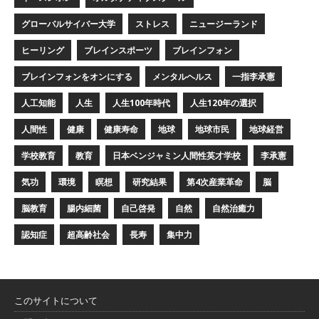
グローバルサイバー大学
ストレス
ニュージーランド
ヒーリング
ブレインスポーツ
ブレインフォン
ブレインフォンをオンにする
メンタルヘルス
一指李承憲
人工知能
人生
人生100年時代
人生120年の選択
人間性
健康
健康寿命
地球
地球市民
地球経営
学校教育
教育
日本ベンジャミン人間性英才学校
李承憲
気功
環境
瞑想
研究結果
第4次産業革命
脳
脳教育
腸内細菌
自己啓発
自然
自然治癒力
認知症
超高齢社会
長寿
集中力
このサイトについて