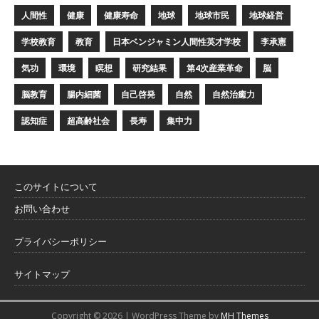
人間性
健康
健康寿命
地球
地球市民
地球経営
学校教育
教育
日本ベンジャミン人間性英才学校
李承憲
気功
環境
瞑想
研究結果
第4次産業革命
脳
脳教育
腸内細菌
自己啓発
自然
自然治癒力
認知症
超高齢社会
長寿
集中力
このサイトについて
お問い合わせ
プライバシーポリシー
サイトマップ
Copyright © 2026 | WordPress Theme by
MH Themes