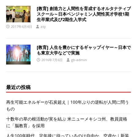
[教育] 創造力と人間性を育成するオルタナティブ
スクール～日本ベンジャミン人間性英才学校1期
生卒業式及び2期生入学式
2017年4月4日
asy
[教育] 人生を豊かにするギャップイヤー～日本で
も東京大学などで実施
2016年7月6日
gb-admin
最近の投稿
再生可能エネルギーが石炭超え｜100年ぶりの逆転が人間に問う
もの
十数年の草の根活動が実を結ぶ 米ニューメキシコ州、教員資格
に「脳教育」を採用
人生100年時代、定年後に待っているのは自由か、空虚か｜新装