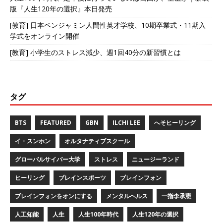
版『人生120年の選択』本日発売
[教育] 日本ベンジャミン人間性英才学校、10期卒業式・11期入
学式をオンライン開催
[教育] 小学生のストレス減少、週1回40分の新習慣とは
タグ
BTS
FEATURED
GBN
ILCHI LEE
へそヒーリング
イ・スンホン
オルタナティブスクール
グローバルサイバー大学
ストレス
ニュージーランド
ヒーリング
ブレインスポーツ
ブレインフォン
ブレインフォンをオンにする
メンタルヘルス
一指李承憲
人工知能
人生
人生100年時代
人生120年の選択