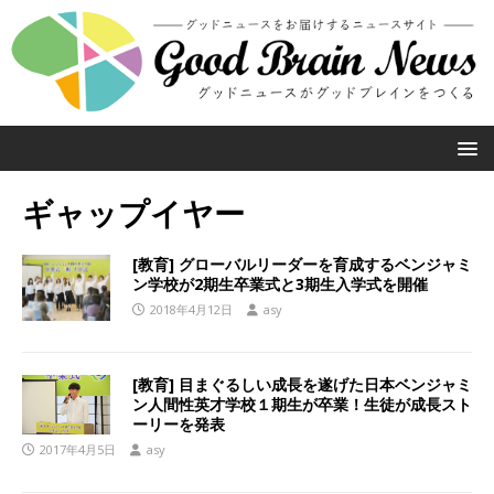
ギャップイヤー
[教育] グローバルリーダーを育成するベンジャミ
ン学校が2期生卒業式と3期生入学式を開催
2018年4月12日
asy
[教育] 目まぐるしい成長を遂げた日本ベンジャミ
ン人間性英才学校１期生が卒業！生徒が成長スト
ーリーを発表
2017年4月5日
asy