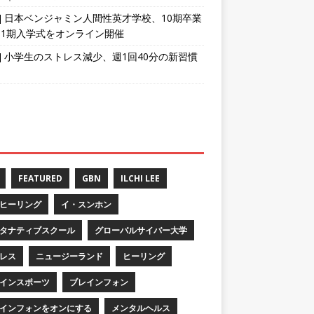
育] 日本ベンジャミン人間性英才学校、10期卒業
11期入学式をオンライン開催
育] 小学生のストレス減少、週1回40分の新習慣
FEATURED
GBN
ILCHI LEE
ヒーリング
イ・スンホン
タナティブスクール
グローバルサイバー大学
レス
ニュージーランド
ヒーリング
インスポーツ
ブレインフォン
インフォンをオンにする
メンタルヘルス