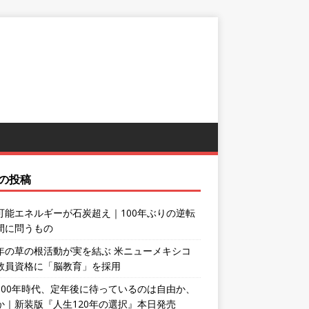
の投稿
可能エネルギーが石炭超え｜100年ぶりの逆転
間に問うもの
年の草の根活動が実を結ぶ 米ニューメキシコ
教員資格に「脳教育」を採用
100年時代、定年後に待っているのは自由か、
か｜新装版『人生120年の選択』本日発売