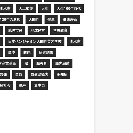
李承憲
人工知能
人生
人生100年時代
120年の選択
人間性
健康
健康寿命
地球市民
地球経営
学校教育
日本ベンジャミン人間性英才学校
李承憲
環境
瞑想
研究結果
次産業革命
脳
脳教育
腸内細菌
啓発
自然
自然治癒力
認知症
齢社会
長寿
集中力