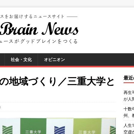
社会・文化
オピニオン
の地域づくり／三重大学と
最近
再生
が人
0
十数
州、
人生
空虚