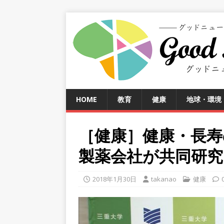
HOME
教育
健康
地球・環境
［健康］健康・長寿
製薬会社が共同研究
2018年1月30日
takanao
健康