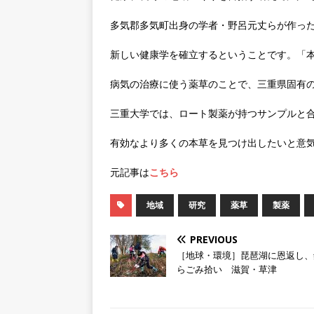
多気郡多気町出身の学者・野呂元丈らが作っ
新しい健康学を確立するということです。「
病気の治療に使う薬草のことで、三重県固有の
三重大学では、ロート製薬が持つサンプルと
有効なより多くの本草を見つけ出したいと意
元記事は
こちら
地域
研究
薬草
製薬
PREVIOUS
［地球・環境］琵琶湖に恩返し、
らごみ拾い 滋賀・草津