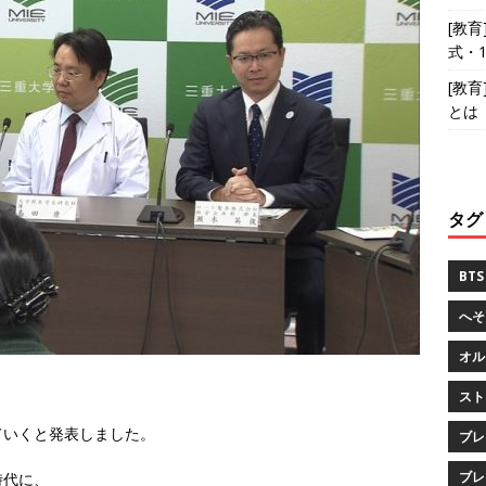
[教
式・
[教
とは
タグ
BTS
へそ
オル
スト
ていくと発表しました。
ブレ
ブレ
時代に、