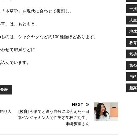
一指
た「本草学」を現代に合わせて復刻し、
人生
本草」は、もともと、
地球
ものは、シャクヤクなど約100種類ほどあります。
教育
合わせて肥満などに
気功
気込んでいます。
第4
自己
超高
長寿
NEXT
釣り人
[教育] 今までと違う自分に出会えた～日
本ベンジャミン人間性英才学校２期生、
末崎歩望さん