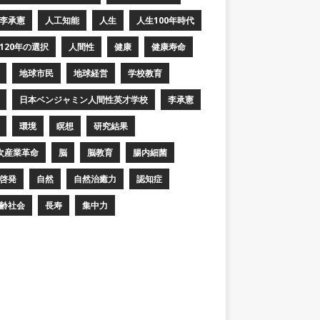
李承憲
人工知能
人生
人生100年時代
120年の選択
人間性
健康
健康寿命
地球市民
地球経営
学校教育
日本ベンジャミン人間性英才学校
李承憲
環境
瞑想
研究結果
次産業革命
脳
脳教育
腸内細菌
啓発
自然
自然治癒力
認知症
齢社会
長寿
集中力