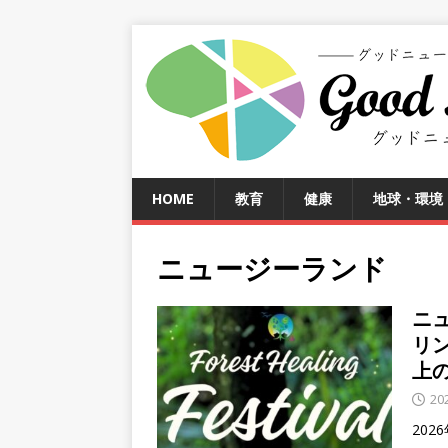
HOME
教育
健康
地球・環境
ニュージーランド
ニ
リ
上
20
20