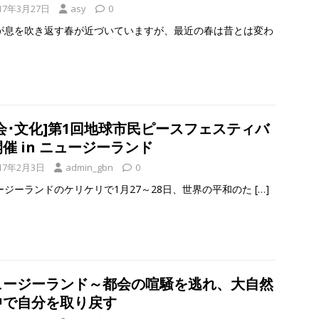
17年3月27日
asy
0
が息を吹き返す春が近づいていますが、最近の春は昔とは変わ
会･文化]第1回地球市民ピースフェスティバ
催 in ニュージーランド
17年2月3日
admin_gbn
0
ージーランドのケリケリで1月27～28日、世界の平和のた
[…]
ュージーランド～都会の喧騒を逃れ、大自然
中で自分を取り戻す