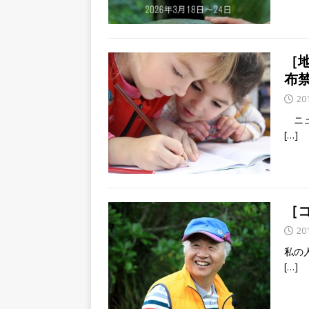
［
布
20
ニュ
[…]
［
20
私の
[…]