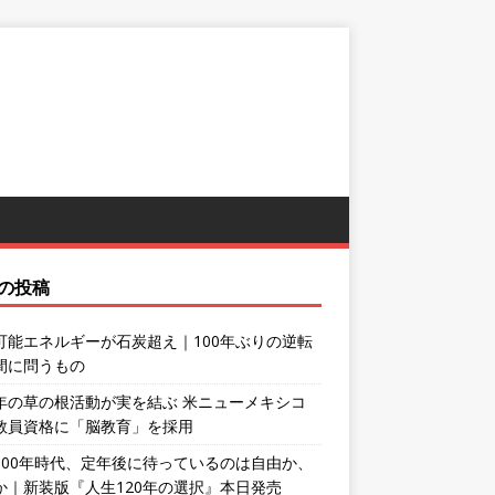
の投稿
可能エネルギーが石炭超え｜100年ぶりの逆転
間に問うもの
年の草の根活動が実を結ぶ 米ニューメキシコ
教員資格に「脳教育」を採用
100年時代、定年後に待っているのは自由か、
か｜新装版『人生120年の選択』本日発売