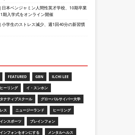
育] 日本ベンジャミン人間性英才学校、10期卒業
11期入学式をオンライン開催
育] 小学生のストレス減少、週1回40分の新習慣
FEATURED
GBN
ILCHI LEE
ヒーリング
イ・スンホン
タナティブスクール
グローバルサイバー大学
レス
ニュージーランド
ヒーリング
インスポーツ
ブレインフォン
インフォンをオンにする
メンタルヘルス