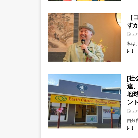
［
す
20
私は
[…]
[社
達
地
ン
20
自分
[…]