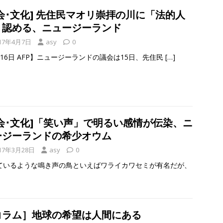
会･文化] 先住民マオリ崇拝の川に「法的人
」認める、ニュージーランド
17年4月7日
asy
0
月16日 AFP】ニュージーランドの議会は15日、先住民
[…]
社会･文化]「笑い声」で明るい感情が伝染、ニ
ージーランドの希少オウム
17年3月28日
asy
0
ているような鳴き声の鳥といえばワライカワセミが有名だが、
コラム］地球の希望は人間にある