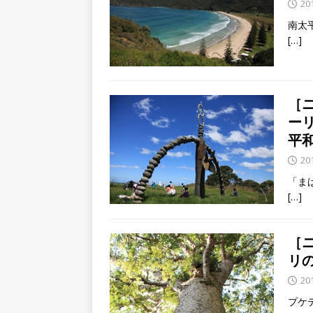
20
南太
[…]
［
ー
平
20
「ま
[…]
［
リ
20
プケ