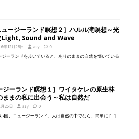
ニュージーランド瞑想２］ハルル滝瞑想～光
ight, Sound and Wave
16年12月28日
asy
0
ージーランドを歩いていると、ありのままの自然を懐いている
ージーランド瞑想１］ワイタケレの原生林
のままの私に出会う～私は自然だ
2月25日
asy
0
い国、ニュージーランド。人は自然の中でなら、簡単に
[…]