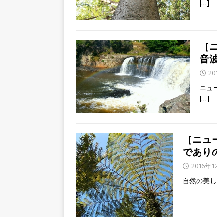
[…]
［
音波L
20
ニュ
[…]
［ニュ
であり
2016年1
自然の美し