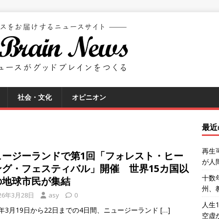
社会・文化
オピニオン
最近
再生
ュージーランドで第1回「フォレスト・ヒー
が人
ング・フェスティバル」開催 世界15カ国以
十数
の地球市民が集結
州、
26年3月28日
asy
0
人生
26年3月19日から22日までの4日間、ニュージーランド
[…]
空虚