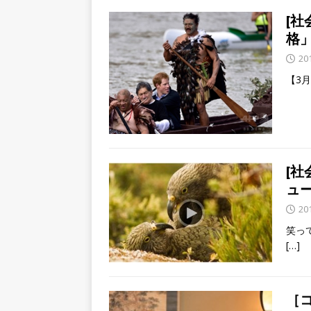
[社
格
20
【3
[
ュ
20
笑っ
[…]
［