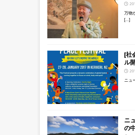
20
万物
[…]
[社
ル開
20
ニュ
ニ
の