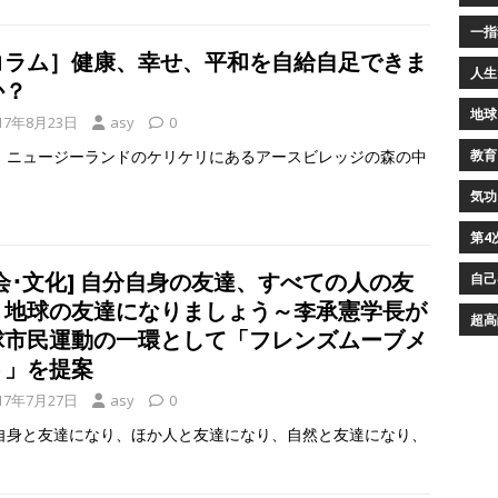
一指
コラム］健康、幸せ、平和を自給自足できま
人生
か？
地球
17年8月23日
asy
0
、ニュージーランドのケリケリにあるアースビレッジの森の中
教育
気功
第4
会･文化] 自分自身の友達、すべての人の友
自己
、地球の友達になりましょう～李承憲学長が
超高
球市民運動の一環として「フレンズムーブメ
ト」を提案
17年7月27日
asy
0
自身と友達になり、ほか人と友達になり、自然と友達になり、