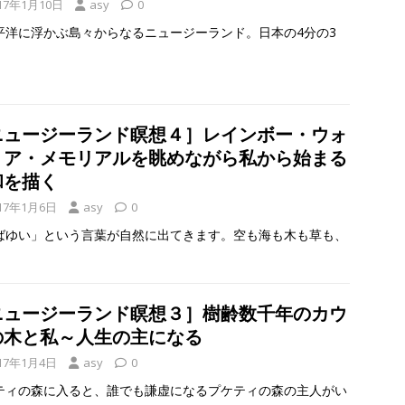
17年1月10日
asy
0
平洋に浮かぶ島々からなるニュージーランド。日本の4分の3
ニュージーランド瞑想４］レインボー・ウォ
リア・メモリアルを眺めながら私から始まる
和を描く
17年1月6日
asy
0
ばゆい」という言葉が自然に出てきます。空も海も木も草も、
ニュージーランド瞑想３］樹齢数千年のカウ
の木と私～人生の主になる
17年1月4日
asy
0
ティの森に入ると、誰でも謙虚になるプケティの森の主人がい