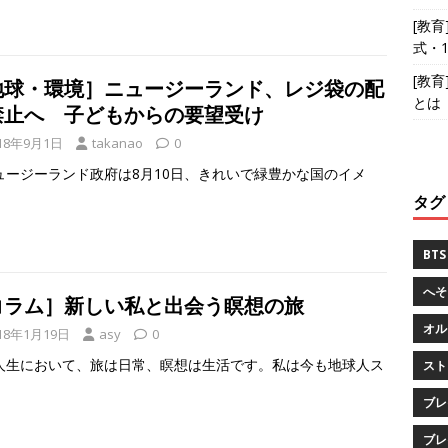
[教
式・
[教
地球・環境］ニュージーランド、レジ袋の配
とは
禁止へ 子どもからの要望受け
18年9月1日
takanao
0
ージーランド政府は8月10日、きれいで緑豊かな国のイメ
タグ
BTS
へそ
コラム］新しい私と出会う瞑想の旅
オル
18年1月19日
asy
0
人生において、旅は日常、瞑想は生活です。私は今も地球人ス
スト
ブレ
ブレ