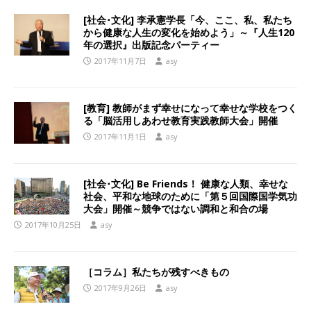
[社会･文化] 李承憲学長「今、ここ、私、私たち
から健康な人生の変化を始めよう」～『人生120
年の選択』出版記念パーティー
2017年11月7日
asy
[教育] 教師がまず幸せになって幸せな学校をつく
る「脳活用しあわせ教育実践教師大会」開催
2017年11月1日
asy
[社会･文化] Be Friends！ 健康な人類、幸せな
社会、平和な地球のために「第５回国際国学気功
大会」開催～競争ではない調和と和合の場
2017年10月25日
asy
［コラム］私たちが残すべきもの
2017年9月26日
asy