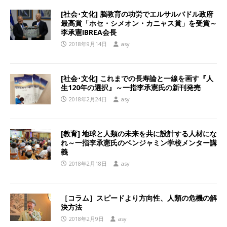
[社会･文化] 脳教育の功労でエルサルバドル政府
最高賞「ホセ・シメオン・カニャス賞」を受賞～
李承憲IBREA会長
2018年9月14日
asy
[社会･文化] これまでの長寿論と一線を画す『人
生120年の選択』～一指李承憲氏の新刊発売
2018年2月24日
asy
[教育] 地球と人類の未来を共に設計する人材にな
れ～一指李承憲氏のベンジャミン学校メンター講
義
2018年2月18日
asy
［コラム］スピードより方向性、人類の危機の解
決方法
2018年2月9日
asy