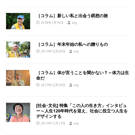
［コラム］新しい私と出会う瞑想の旅
2018年1月19日
asy
［コラム］年末年始の私への贈りもの
2017年12月20日
asy
［コラム］体が言うことを聞かない？～体力は生
命だ
2017年12月10日
asy
[社会･文化] 特集「この人の生き方」インタビュ
ー～人生120年時代を迎え、社会に役立つ人生を
デザインする
2017年11月17日
asy