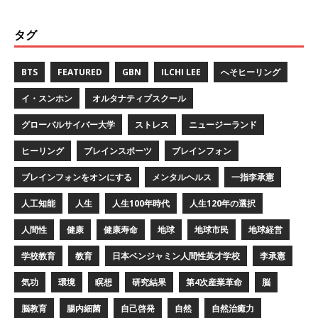
タグ
BTS
FEATURED
GBN
ILCHI LEE
へそヒーリング
イ・スンホン
オルタナティブスクール
グローバルサイバー大学
ストレス
ニュージーランド
ヒーリング
ブレインスポーツ
ブレインフォン
ブレインフォンをオンにする
メンタルヘルス
一指李承憲
人工知能
人生
人生100年時代
人生120年の選択
人間性
健康
健康寿命
地球
地球市民
地球経営
学校教育
教育
日本ベンジャミン人間性英才学校
李承憲
気功
環境
瞑想
研究結果
第4次産業革命
脳
脳教育
腸内細菌
自己啓発
自然
自然治癒力