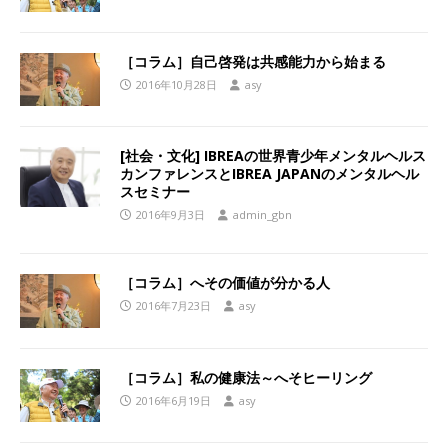
［コラム］自己啓発は共感能力から始まる
2016年10月28日
asy
[社会・文化] IBREAの世界青少年メンタルヘルス
カンファレンスとIBREA JAPANのメンタルヘル
スセミナー
2016年9月3日
admin_gbn
［コラム］へその価値が分かる人
2016年7月23日
asy
［コラム］私の健康法～へそヒーリング
2016年6月19日
asy