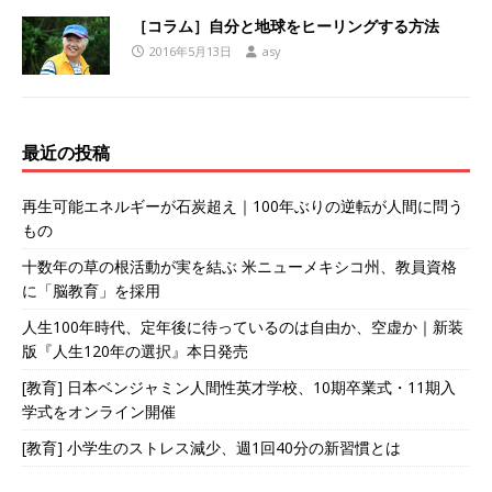
［コラム］自分と地球をヒーリングする方法
2016年5月13日
asy
最近の投稿
再生可能エネルギーが石炭超え｜100年ぶりの逆転が人間に問う
もの
十数年の草の根活動が実を結ぶ 米ニューメキシコ州、教員資格
に「脳教育」を採用
人生100年時代、定年後に待っているのは自由か、空虚か｜新装
版『人生120年の選択』本日発売
[教育] 日本ベンジャミン人間性英才学校、10期卒業式・11期入
学式をオンライン開催
[教育] 小学生のストレス減少、週1回40分の新習慣とは